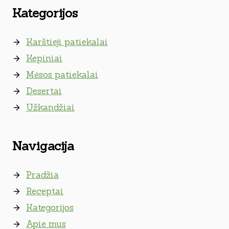
Kategorijos
Karštieji patiekalai
Kepiniai
Mėsos patiekalai
Desertai
Užkandžiai
Navigacija
Pradžia
Receptai
Kategorijos
Apie mus