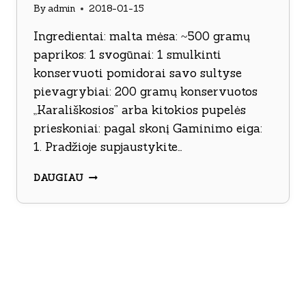
By
admin
2018-01-15
Ingredientai: malta mėsa: ~500 gramų
paprikos: 1 svogūnai: 1 smulkinti
konservuoti pomidorai savo sultyse
pievagrybiai: 200 gramų konservuotos
„Karališkosios” arba kitokios pupelės
prieskoniai: pagal skonį Gaminimo eiga:
1. Pradžioje supjaustykite…
TROŠKINYS
DAUGIAU
SU
MALTA
MĖSA