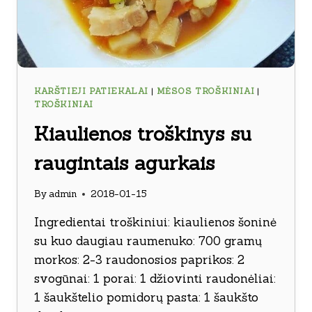
KARŠTIEJI PATIEKALAI
|
MĖSOS TROŠKINIAI
|
TROŠKINIAI
Kiaulienos troškinys su
raugintais agurkais
By
admin
2018-01-15
Ingredientai troškiniui: kiaulienos šoninė
su kuo daugiau raumenuko: 700 gramų
morkos: 2-3 raudonosios paprikos: 2
svogūnai: 1 porai: 1 džiovinti raudonėliai:
1 šaukštelio pomidorų pasta: 1 šaukšto