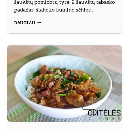
šaukštų pomidorų tyrė: 2 šaukštų tabasko
padažas: šlakelio kumino sėklos:…
VIŠTIENOS
DAUGIAU
TROŠKINYS
SU
MIEŽINĖMIS
KRUOPOMIS