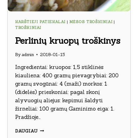
KARŠTIEJI PATIEKALAI
|
MĖSOS TROŠKINIAI
|
TROŠKINIAI
Perlinių kruopų troškinys
By
admin
2018-01-15
Ingredientai: kruopos: 1,5 stiklinės
kiauliena: 400 gramų pievagrybiai: 200
gramų svogūnai: 4 (maži) morkos: 1
(didelės) prieskoniai: pagal skonį
alyvuogių aliejus: kepimui šaldyti
žirneliai: 100 gramų Gaminimo eiga: 1.
Pradžioje…
PERLINIŲ
DAUGIAU
KRUOPŲ