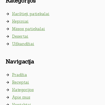
Kategorijos
Karštieji patiekalai
Kepiniai
Mėsos patiekalai
Desertai
Užkandžiai
Navigacija
Pradžia
Receptai
Kategorijos
Apie mus
Kontaktai