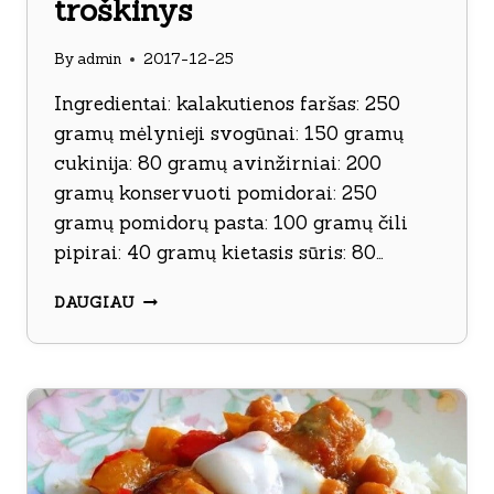
troškinys
By
admin
2017-12-25
Ingredientai: kalakutienos faršas: 250
gramų mėlynieji svogūnai: 150 gramų
cukinija: 80 gramų avinžirniai: 200
gramų konservuoti pomidorai: 250
gramų pomidorų pasta: 100 gramų čili
pipirai: 40 gramų kietasis sūris: 80…
AŠTRUS
DAUGIAU
KALAKUTIENOS
TROŠKINYS