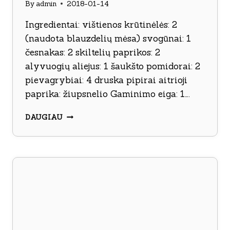
By
admin
2018-01-14
Ingredientai: vištienos krūtinėlės: 2
(naudota blauzdelių mėsa) svogūnai: 1
česnakas: 2 skiltelių paprikos: 2
alyvuogių aliejus: 1 šaukšto pomidorai: 2
pievagrybiai: 4 druska pipirai aitrioji
paprika: žiupsnelio Gaminimo eiga: 1….
GREITAI
DAUGIAU
PAGAMINAMAS
VIŠTIENOS
TROŠKINYS