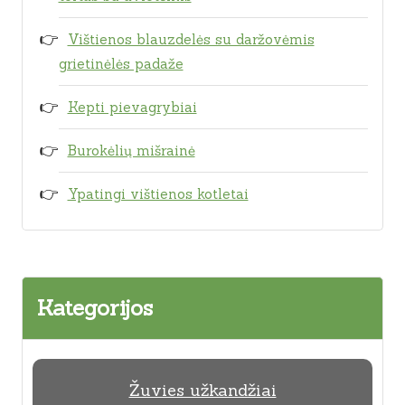
Vištienos blauzdelės su daržovėmis
grietinėlės padaže
Kepti pievagrybiai
Burokėlių mišrainė
Ypatingi vištienos kotletai
Kategorijos
Žuvies užkandžiai