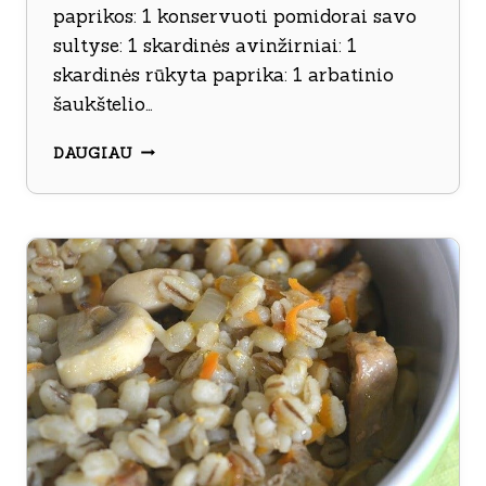
paprikos: 1 konservuoti pomidorai savo
sultyse: 1 skardinės avinžirniai: 1
skardinės rūkyta paprika: 1 arbatinio
šaukštelio…
VIŠTIENOS
DAUGIAU
TROŠKINYS
SU
BAKLAŽANAIS