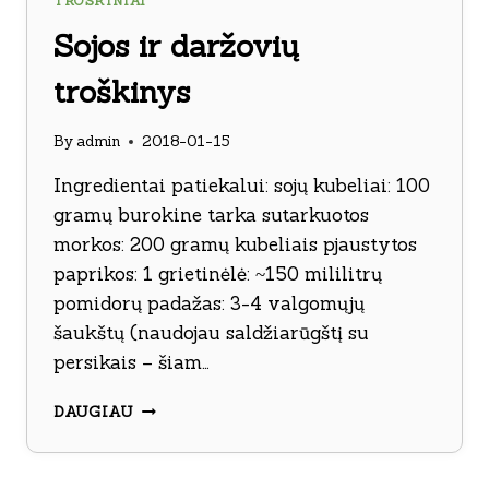
TROŠKINIAI
Sojos ir daržovių
troškinys
By
admin
2018-01-15
Ingredientai patiekalui: sojų kubeliai: 100
gramų burokine tarka sutarkuotos
morkos: 200 gramų kubeliais pjaustytos
paprikos: 1 grietinėlė: ~150 mililitrų
pomidorų padažas: 3-4 valgomųjų
šaukštų (naudojau saldžiarūgštį su
persikais – šiam…
SOJOS
DAUGIAU
IR
DARŽOVIŲ
TROŠKINYS