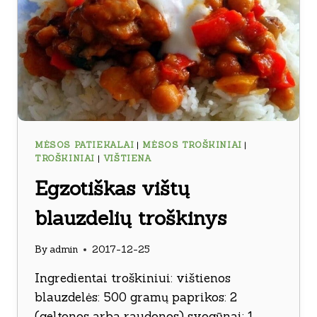
MĖSOS PATIEKALAI
|
MĖSOS TROŠKINIAI
|
TROŠKINIAI
|
VIŠTIENA
Egzotiškas vištų
blauzdelių troškinys
By
admin
2017-12-25
Ingredientai troškiniui: vištienos
blauzdelės: 500 gramų paprikos: 2
(geltonos arba raudonos) svogūnai: 1