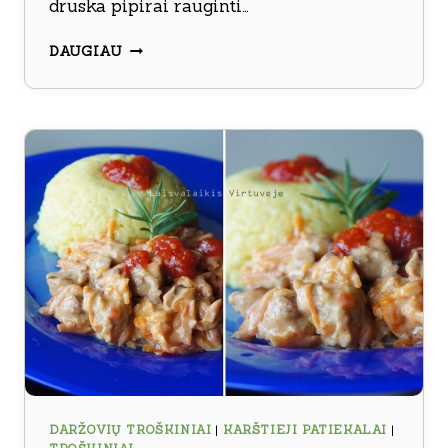
druska pipirai rauginti…
KIAULIENOS
DAUGIAU
TROŠKINYS
SU
RAUGINTAIS
AGURKAIS
DARŽOVIŲ TROŠKINIAI
|
KARŠTIEJI PATIEKALAI
|