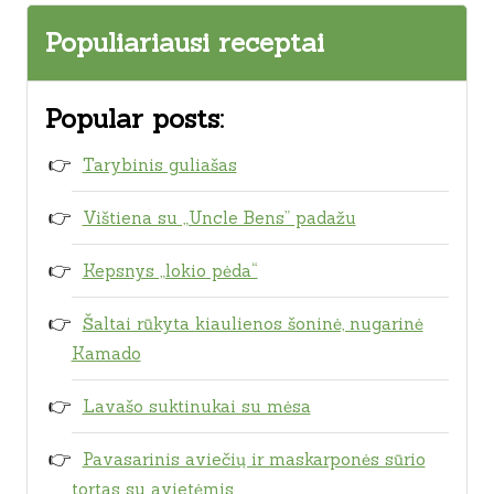
Populiariausi receptai
Popular posts:
Tarybinis guliašas
Vištiena su „Uncle Bens” padažu
Kepsnys „lokio pėda“
Šaltai rūkyta kiaulienos šoninė, nugarinė
Kamado
Lavašo suktinukai su mėsa
Pavasarinis aviečių ir maskarponės sūrio
tortas su avietėmis