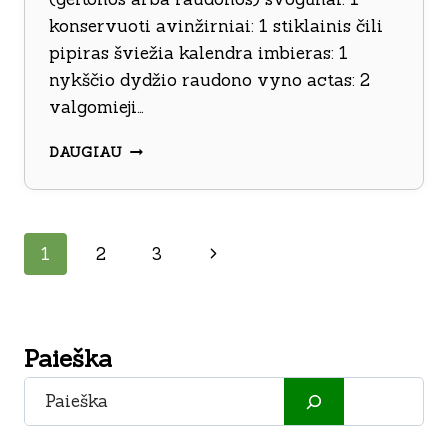
konservuoti avinžirniai: 1 stiklainis čili
pipiras šviežia kalendra imbieras: 1
nykščio dydžio raudono vyno actas: 2
valgomieji…
EGZOTIŠKAS
DAUGIAU
VIŠTŲ
BLAUZDELIŲ
TROŠKINYS
Page
Next
1
2
3
navigation
Page
Paieška
Paieška