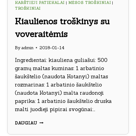
KARŠTIEJI PATIEKALAI
|
MĖSOS TROŠKINIAI
|
TROŠKINIAI
Kiaulienos troškinys su
voveraitėmis
By
admin
2018-01-14
Ingredientai: kiauliena guliašui: 500
gramų maltas kuminas: 1 arbatinio
šaukštelio (naudota Kotanyi) maltas
rozmarinas: 1 arbatinio šaukštelio
(naudota Kotanyi) malta raudonoji
paprika: 1 arbatinio šaukštelio druska
malti juodieji pipirai svogūnai:…
KIAULIENOS
DAUGIAU
TROŠKINYS
SU