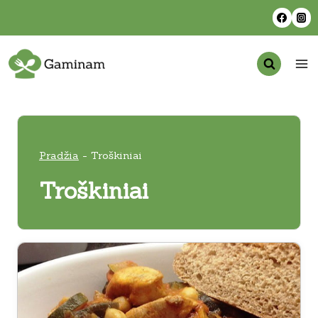
Skip
to
content
Pradžia
-
Troškiniai
Troškiniai