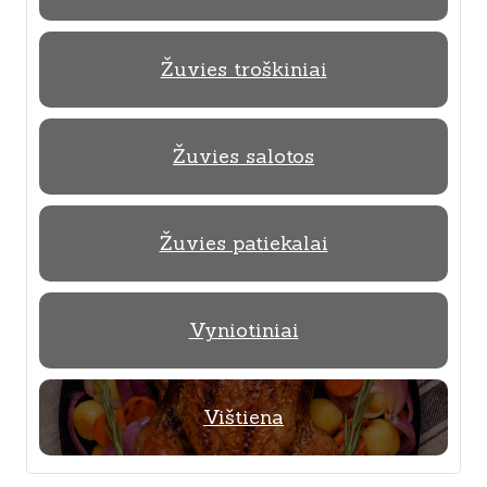
Žuvies troškiniai
Žuvies salotos
Žuvies patiekalai
Vyniotiniai
Vištiena