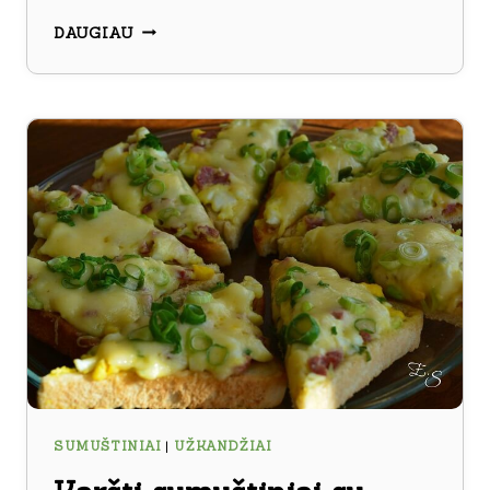
ORKAITĖJE
DAUGIAU
KEPTI
SUMUŠTINIAI
SU
KUMPIU
IR
SŪRIU
SUMUŠTINIAI
|
UŽKANDŽIAI