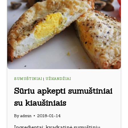
SUMUŠTINIAI
|
UŽKANDŽIAI
Sūriu apkepti sumuštiniai
su kiaušiniais
By
admin
2018-01-14
Ingredientai: kvadratinė sumuštinių