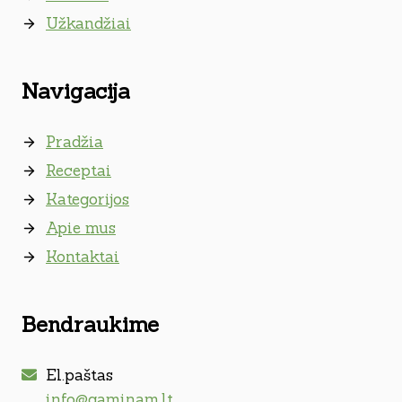
Užkandžiai
Navigacija
Pradžia
Receptai
Kategorijos
Apie mus
Kontaktai
Bendraukime
El.paštas
info@gaminam.lt