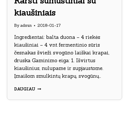
Karšti sumuštiniai su
kiaušiniais
By
admin
2018-01-17
Ingredientai: balta duona – 4 riekės
kiaušiniai – 4 vnt fermentinio sūris
česnakas švieži svogūno laiškai krapai,
druska Gaminimo eiga: 1. Išvirtus
kiaušinius, nulupame ir supjaustome.
Įmaišom smulkintų krapų, svogūnų…
KARŠTI
DAUGIAU
SUMUŠTINIAI
SU
KIAUŠINIAIS