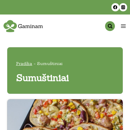
Skip
to
content
Pradžia
-
Sumuštiniai
Sumuštiniai