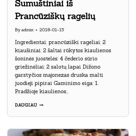
Sumuštiniai iš
Prancūziškų ragelių
By
admin
2018-01-15
Ingredientai: prancūziški rageliai: 2
kiaušiniai: 2 šaltai rūkytos kiaulienos
šoninės juostelės: 4 čederio sūrio
griežinėliai: 2 salotų lapai Dižono
garstyčios majonezas druska malti
juodieji pipirai Gaminimo eiga: 1.
Pradžioje kiaulienos…
SUMUŠTINIAI
DAUGIAU
IŠ
PRANCŪZIŠKŲ
RAGELIŲ