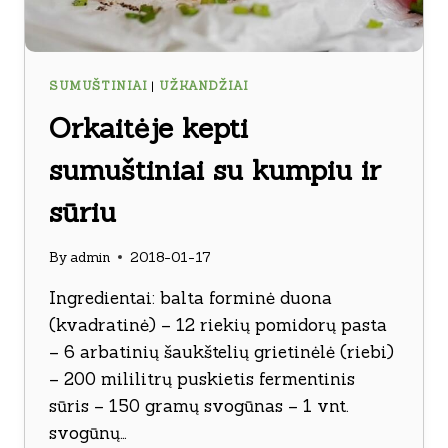
SUMUŠTINIAI
|
UŽKANDŽIAI
Orkaitėje kepti
sumuštiniai su kumpiu ir
sūriu
By
admin
2018-01-17
Ingredientai: balta forminė duona
(kvadratinė) – 12 riekių pomidorų pasta
– 6 arbatinių šaukštelių grietinėlė (riebi)
– 200 mililitrų puskietis fermentinis
sūris – 150 gramų svogūnas – 1 vnt.
svogūnų…