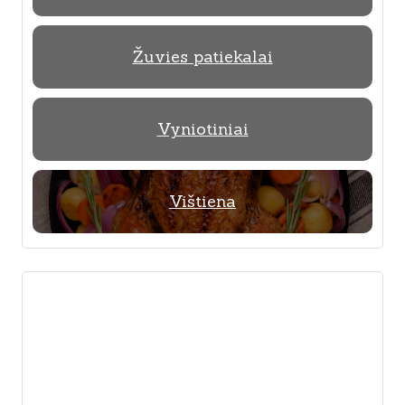
Žuvies patiekalai
Vyniotiniai
Vištiena