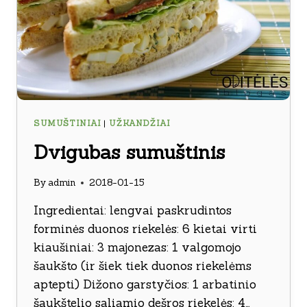
SUMUŠTINIAI
|
UŽKANDŽIAI
Dvigubas sumuštinis
By
admin
2018-01-15
Ingredientai: lengvai paskrudintos
forminės duonos riekelės: 6 kietai virti
kiaušiniai: 3 majonezas: 1 valgomojo
šaukšto (ir šiek tiek duonos riekelėms
aptepti) Dižono garstyčios: 1 arbatinio
šaukštelio saliamio dešros riekelės: 4…