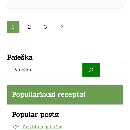
PUSRYČIAI
Page
Next
1
2
3
navigation
Page
Paieška
Paieška
Populiariausi receptai
Popular posts:
Tarybinis guliašas