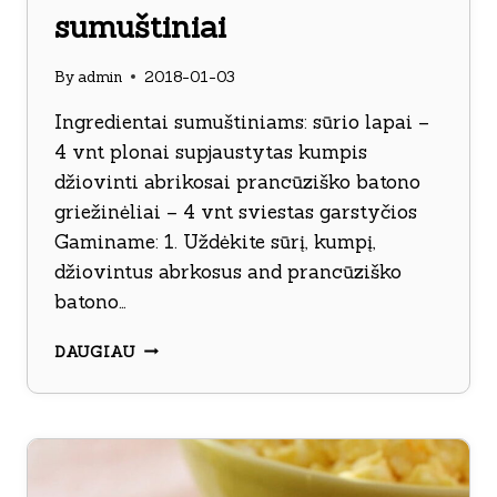
sumuštiniai
By
admin
2018-01-03
Ingredientai sumuštiniams: sūrio lapai –
4 vnt plonai supjaustytas kumpis
džiovinti abrikosai prancūziško batono
griežinėliai – 4 vnt sviestas garstyčios
Gaminame: 1. Uždėkite sūrį, kumpį,
džiovintus abrkosus and prancūziško
batono…
KUMPIO
DAUGIAU
IR
SŪRIO
SUMUŠTINIAI