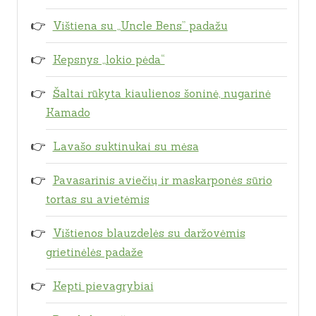
Vištiena su „Uncle Bens” padažu
Kepsnys „lokio pėda“
Šaltai rūkyta kiaulienos šoninė, nugarinė
Kamado
Lavašo suktinukai su mėsa
Pavasarinis aviečių ir maskarponės sūrio
tortas su avietėmis
Vištienos blauzdelės su daržovėmis
grietinėlės padaže
Kepti pievagrybiai