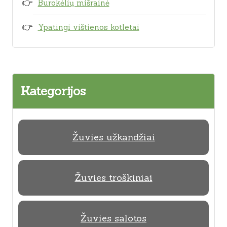
Burokėlių mišrainė
Ypatingi vištienos kotletai
Kategorijos
Žuvies užkandžiai
Žuvies troškiniai
Žuvies salotos