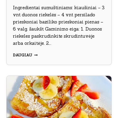
Ingredientai sumuštiniams: kiaušiniai – 3
vnt duonos riekelės – 4 vnt persilado
prieskoniai baziliko prieskoniai pienas –
6 valg. šaukšt Gaminimo eiga: 1. Duonos
riekeles paskrudinkite skrudintuvėje
arba orkaitėje. 2….
SKRUDINTOS
DAUGIAU
DUONOS
SUMUŠTINIAI
SU
KIAUŠINIENE