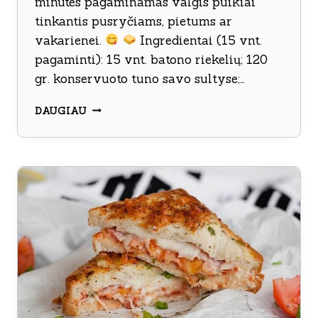
minutes pagaminamas valgis puikiai
tinkantis pusryčiams, pietums ar
vakarienei.
Ingredientai (15 vnt.
pagaminti): 15 vnt. batono riekelių; 120
gr. konservuoto tuno savo sultyse;…
PIKANTIŠKI
DAUGIAU
KARŠTI
SUMUŠINIAI
SU
TUNU,
PUPELĖMIS
IR
KUKURŪZAIS