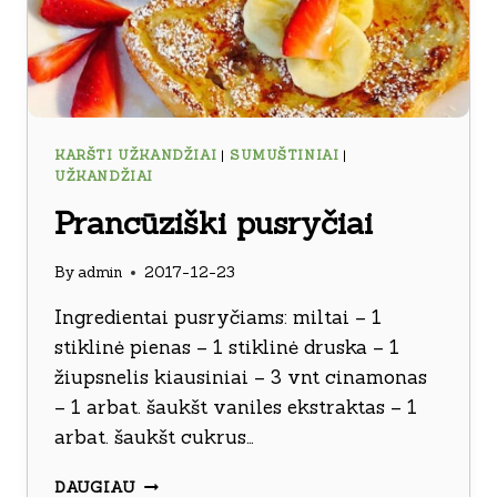
KARŠTI UŽKANDŽIAI
|
SUMUŠTINIAI
|
UŽKANDŽIAI
Prancūziški pusryčiai
By
admin
2017-12-23
Ingredientai pusryčiams: miltai – 1
stiklinė pienas – 1 stiklinė druska – 1
žiupsnelis kiausiniai – 3 vnt cinamonas
– 1 arbat. šaukšt vaniles ekstraktas – 1
arbat. šaukšt cukrus…
PRANCŪZIŠKI
DAUGIAU