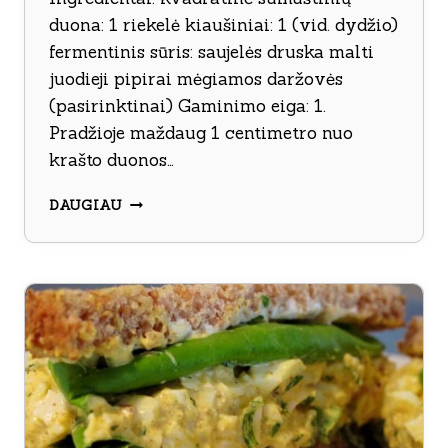
duona: 1 riekelė kiaušiniai: 1 (vid. dydžio)
fermentinis sūris: saujelės druska malti
juodieji pipirai mėgiamos daržovės
(pasirinktinai) Gaminimo eiga: 1.
Pradžioje maždaug 1 centimetro nuo
krašto duonos…
SŪRIU
DAUGIAU
APKEPTI
SUMUŠTINIAI
SU
KIAUŠINIAIS