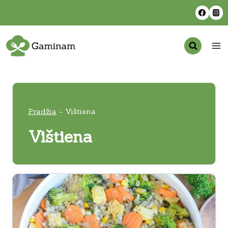
Skip
to
content
Pradžia
-
Vištiena
Vištiena