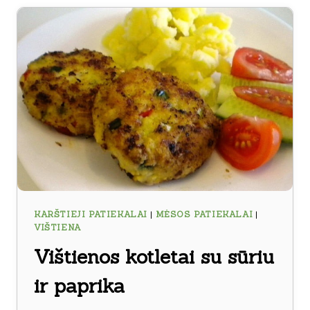
BULVYTĖMIS
IR
ČESNAKINIU
PADAŽU
KARŠTIEJI PATIEKALAI
|
MĖSOS PATIEKALAI
|
VIŠTIENA
Vištienos kotletai su sūriu
ir paprika