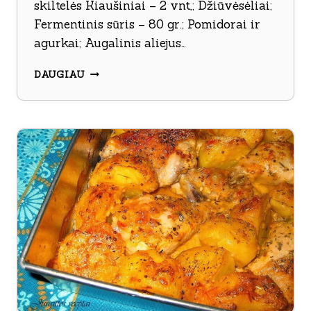
skiltelės Kiaušiniai – 2 vnt,; Džiūvėsėliai;
Fermentinis sūris – 80 gr.; Pomidorai ir
agurkai; Augalinis aliejus…
TRAŠKŪS
DAUGIAU
VIŠTIENOS
KEPSNIAI
DŽIUVĖSĖLIUOSE
SU
SŪRIU