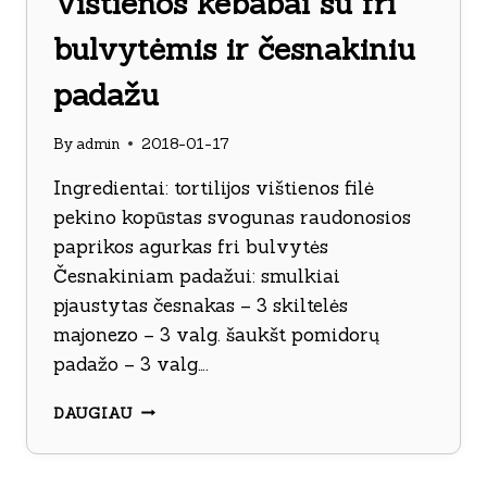
Vištienos kebabai su fri
bulvytėmis ir česnakiniu
padažu
By
admin
2018-01-17
Ingredientai: tortilijos vištienos filė
pekino kopūstas svogunas raudonosios
paprikos agurkas fri bulvytės
Česnakiniam padažui: smulkiai
pjaustytas česnakas – 3 skiltelės
majonezo – 3 valg. šaukšt pomidorų
padažo – 3 valg….
VIŠTIENOS
DAUGIAU
KEBABAI
SU
FRI