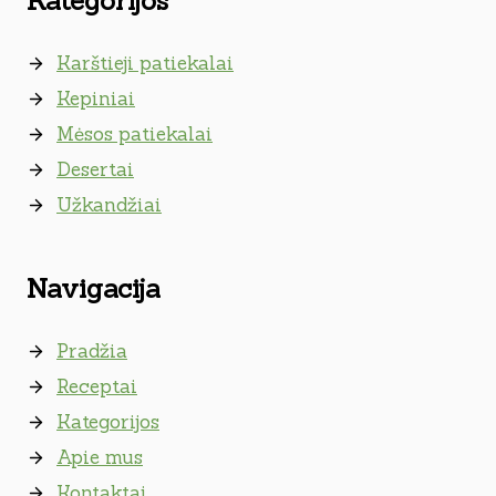
Kategorijos
Karštieji patiekalai
Kepiniai
Mėsos patiekalai
Desertai
Užkandžiai
Navigacija
Pradžia
Receptai
Kategorijos
Apie mus
Kontaktai