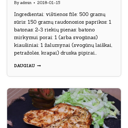
By
admin
2018-01-15
Ingredientai: vištienos file: 500 gramų
sūris: 150 gramų raudonosios paprikos: 1
batonas: 2-3 riekių pienas: batono
mirkymui porai: 1 (arba svogūnas)
kiaušiniai: 1 žalumynai (svogūnų laiškai,
petražolės, krapai) druska pipirai…
VIŠTIENOS
DAUGIAU
KOTLETAI
SU
SŪRIU
IR
PAPRIKA