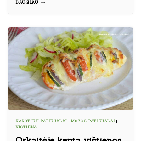
VIŠTIENOS
DAUGIAU
BLAUZDELĖS
SU
DARŽOVĖMIS
GRIETINĖLĖS
PADAŽE
KARŠTIEJI PATIEKALAI
|
MĖSOS PATIEKALAI
|
VIŠTIENA
Orkaitėje kepta vištienos