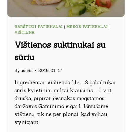
KARŠTIEJI PATIEKALAI
|
MĖSOS PATIEKALAI
|
VIŠTIENA
Vištienos suktinukai su
sūriu
By
admin
2018-01-17
Ingredientai: vištienos filė – 3 gabaliukai
sūris kvietiniai miltai kiaušinis – 1 vnt.
druska, pipirai, česnakas mėgstamos
daržovės Gaminimo eiga: 1. Išmušame
vištieną, tik ne per plonai, kad vėliau
vyniojant…