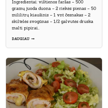
Ingredientai: vištienos faršas – 500
gramų juoda duona – 2 riekės pienas – 50
mililitrų kiaušinis – 1 vnt česnakas – 2
skiltelės svogūnas – 1/2 galvutės druska
malti pipirai…
„ŠNICELIO
DAUGIAU
PUSBROLIS“
SU
SVIESTINIU
PADAŽU