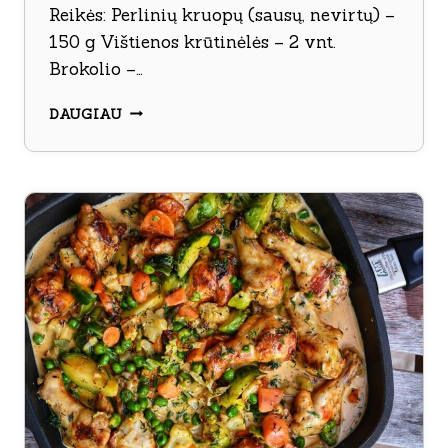
Reikės: Perlinių kruopų (sausų, nevirtų) –
150 g Vištienos krūtinėlės – 2 vnt.
Brokolio –…
PERLINIŲ
DAUGIAU
KRUOPŲ
TROŠKINYS
SU
DARŽOVĖMIS
IR
VIŠTIENA