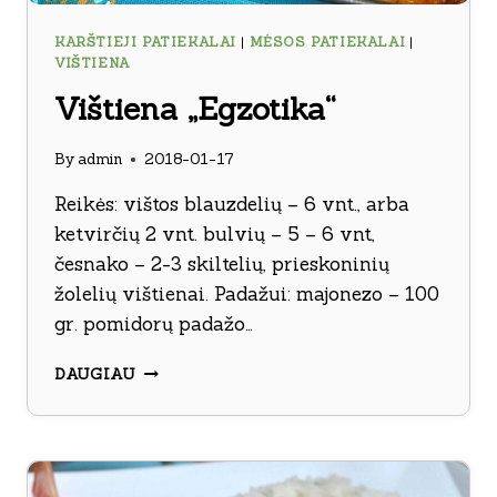
KARŠTIEJI PATIEKALAI
|
MĖSOS PATIEKALAI
|
VIŠTIENA
Vištiena „Egzotika“
By
admin
2018-01-17
Reikės: vištos blauzdelių – 6 vnt., arba
ketvirčių 2 vnt. bulvių – 5 – 6 vnt,
česnako – 2-3 skiltelių, prieskoninių
žolelių vištienai. Padažui: majonezo – 100
gr. pomidorų padažo…
VIŠTIENA
DAUGIAU
„EGZOTIKA“