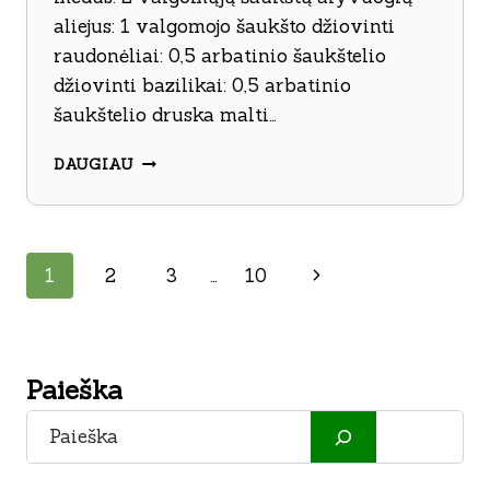
aliejus: 1 valgomojo šaukšto džiovinti
raudonėliai: 0,5 arbatinio šaukštelio
džiovinti bazilikai: 0,5 arbatinio
šaukštelio druska malti…
KEPTA
DAUGIAU
VIŠTIENOS
KRŪTINĖLĖ
SU
MEDUMI
Page
Next
1
2
3
…
10
IR
GARSTYČIOMIS
navigation
Page
Paieška
Paieška