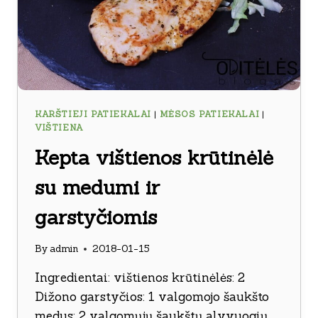
KARŠTIEJI PATIEKALAI
|
MĖSOS PATIEKALAI
|
VIŠTIENA
Kepta vištienos krūtinėlė
su medumi ir
garstyčiomis
By
admin
2018-01-15
Ingredientai: vištienos krūtinėlės: 2
Dižono garstyčios: 1 valgomojo šaukšto
medus: 2 valgomųjų šaukštų alyvuogių