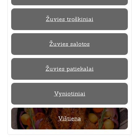
Žuvies troškiniai
Žuvies salotos
Žuvies patiekalai
Vyniotiniai
Vištiena