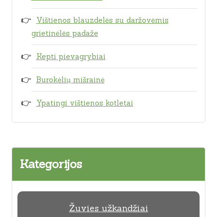
Vištienos blauzdelės su daržovėmis
grietinėlės padaže
Kepti pievagrybiai
Burokėlių mišrainė
Ypatingi vištienos kotletai
Kategorijos
Žuvies užkandžiai