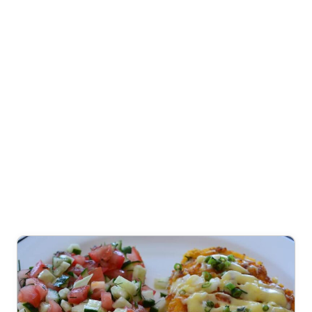
MOCARELA
SŪRIU