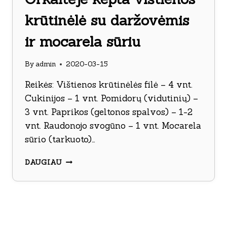
krūtinėlė su daržovėmis
ir mocarela sūriu
By
admin
2020-03-15
Reikės: Vištienos krūtinėlės filė – 4 vnt.
Cukinijos – 1 vnt. Pomidorų (vidutinių) –
3 vnt. Paprikos (geltonos spalvos) – 1-2
vnt. Raudonojo svogūno – 1 vnt. Mocarela
sūrio (tarkuoto)…
ORKAITĖJE
DAUGIAU
KEPTA
VIŠTIENOS
KRŪTINĖLĖ
SU
DARŽOVĖMIS
IR