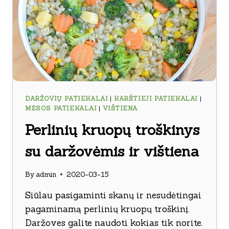
DARŽOVIŲ PATIEKALAI
|
KARŠTIEJI PATIEKALAI
|
MĖSOS PATIEKALAI
|
VIŠTIENA
Perlinių kruopų troškinys
su daržovėmis ir vištiena
By
admin
2020-03-15
Siūlau pasigaminti skanų ir nesudėtingai
pagaminamą perlinių kruopų troškinį.
Daržoves galite naudoti kokias tik norite.