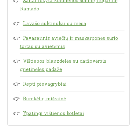
Šaltai rūkyta kiaulienos šoninė, nugarinė
Kamado
Lavašo suktinukai su mėsa
Pavasarinis aviečių ir maskarponės sūrio
tortas su avietėmis
Vištienos blauzdelės su daržovėmis
grietinėlės padaže
Kepti pievagrybiai
Burokėlių mišrainė
Ypatingi vištienos kotletai