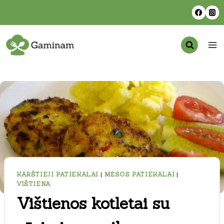
Skip
to
content
KARŠTIEJI PATIEKALAI
|
MĖSOS PATIEKALAI
|
VIŠTIENA
Vištienos kotletai su