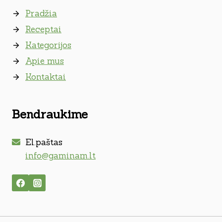
Pradžia
Receptai
Kategorijos
Apie mus
Kontaktai
Bendraukime
El.paštas
info@gaminam.lt