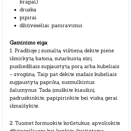
krapai)
druska
pipirai
džiūvėsėliai: paniravimui
Gaminimo eiga:
1. Pradžioje į sumaltą vištieną dėkite piene
išmirkytą batoną, sutarkuotą sūrį,
pusžiedžiais supjaustytą porą arba kubeliais
– svogūną. Taip pat dėkite mažais kubeliais
supjaustytą papriką, susmulkintus
žalumynus. Tada įmuškite kiaušinį,
padruskinkite, papipirinkite bei viską gerai
išmaišykite.
2. Tuomet formuokite kotletukus, apvoliokite