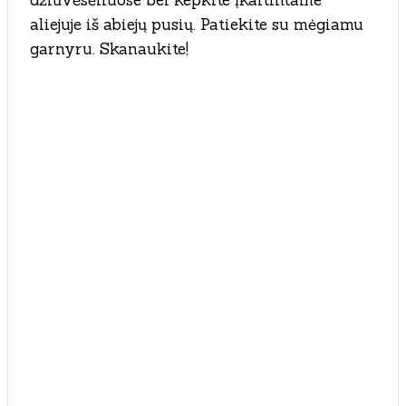
džiūvėsėliuose bei kepkite įkaitintame
aliejuje iš abiejų pusių. Patiekite su mėgiamu
garnyru. Skanaukite!