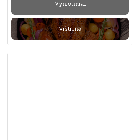
Vyniotiniai
Vištiena