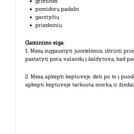
grietinės
pomidorų padažo
garstyčių
prieskonių
Gaminimo eiga:
1. Mėsą supjaustyti juostelėmis, ištrinti pri
pastatyti porą valandų į šaldytuvą, kad pa
2. Mėsą apkepti keptuvėje, dėti po to į puod
apkepti keptuvėje tarkuotą morką ir žiedais