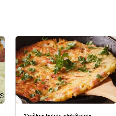
Traškus bulvių plokštainis