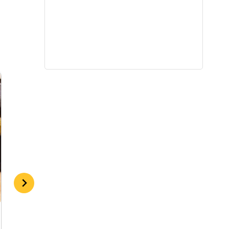
Vištienos gabalėliai su brokoliais