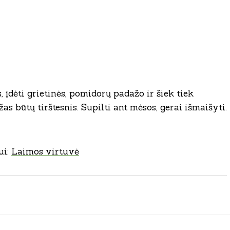
 įdėti grietinės, pomidorų padažo ir šiek tiek
as būtų tirštesnis. Supilti ant mėsos, gerai išmaišyti.
ui:
Laimos virtuvė