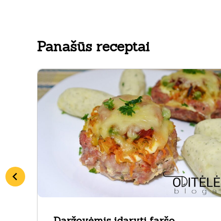
Panašūs receptai
Daržovėmis įdaryti faršo