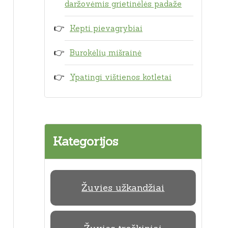
daržovėmis grietinėlės padaže
Kepti pievagrybiai
Burokėlių mišrainė
Ypatingi vištienos kotletai
Kategorijos
Žuvies užkandžiai