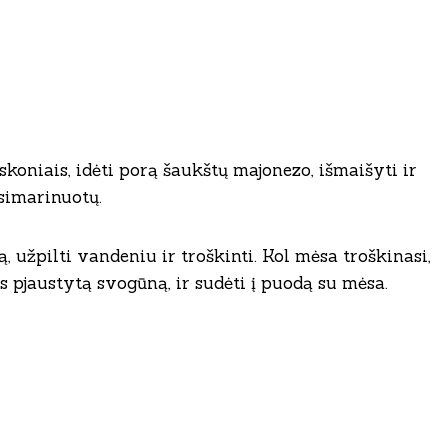
eskoniais, idėti porą šaukštų majonezo, išmaišyti ir
simarinuotų.
ą, užpilti vandeniu ir troškinti. Kol mėsa troškinasi,
 pjaustytą svogūną, ir sudėti į puodą su mėsa.