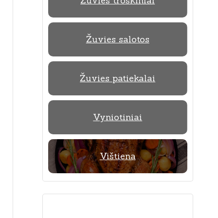
Žuvies troškiniai
Žuvies salotos
Žuvies patiekalai
Vyniotiniai
Vištiena