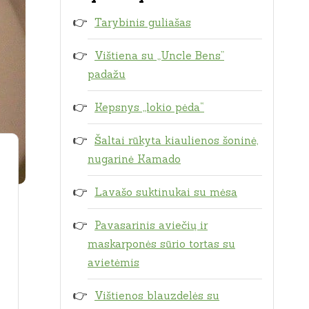
Tarybinis guliašas
Vištiena su „Uncle Bens”
padažu
Kepsnys „lokio pėda“
Šaltai rūkyta kiaulienos šoninė,
nugarinė Kamado
Lavašo suktinukai su mėsa
Pavasarinis aviečių ir
maskarponės sūrio tortas su
avietėmis
Vištienos blauzdelės su