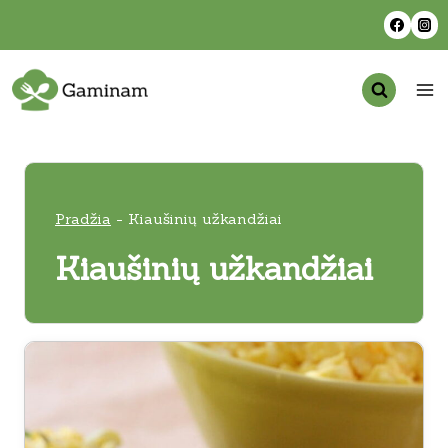
Skip
to
content
Pradžia
-
Kiaušinių užkandžiai
Kiaušinių užkandžiai