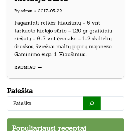
By
admin
2017-05-22
Pagaminti reikės: kiaušinių – 6 vnt
tarkuoto kietojo sūrio – 120 gr graikinių
riešutų – 6-7 vnt česnako – 1-2 skiltelių
druskos, šviežiai maltų pipirų majonezo
Gaminimo eiga: 1. Kiaušinius…
KIAUŠINIAI
DAUGIAU
ĮDARYTI
GRAIKINIAIS
RIEŠUTAIS
Paieška
IR
KIETUOJU
Paieška
SŪRIU
Populiariausi receptai