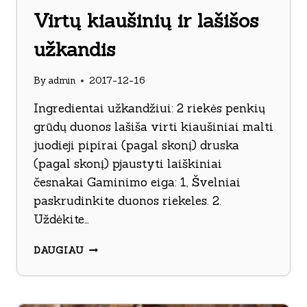
Virtų kiaušinių ir lašišos
užkandis
By
admin
2017-12-16
Ingredientai užkandžiui: 2 riekės penkių
grūdų duonos lašiša virti kiaušiniai malti
juodieji pipirai (pagal skonį) druska
(pagal skonį) pjaustyti laiškiniai
česnakai Gaminimo eiga: 1, Švelniai
paskrudinkite duonos riekeles. 2.
Uždėkite…
VIRTŲ
DAUGIAU
KIAUŠINIŲ
IR
LAŠIŠOS
UŽKANDIS