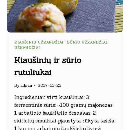
KIAUŠINIŲ UŽKANDŽIAI
|
SŪRIO UŽKANDŽIAI
|
UŽKANDŽIAI
Kiaušinių ir sūrio
rutuliukai
By
admin
2017-11-25
Ingredientai: virti kiaušiniai: 3
fermentinis sūris: ~100 gramų majonezas:
1 arbatinio šaukštelio česnakas: 2
skiltelių smulkiai pjaustyta rūkyta lašiša:
1 kupino arbatinio šaukštelio švieži