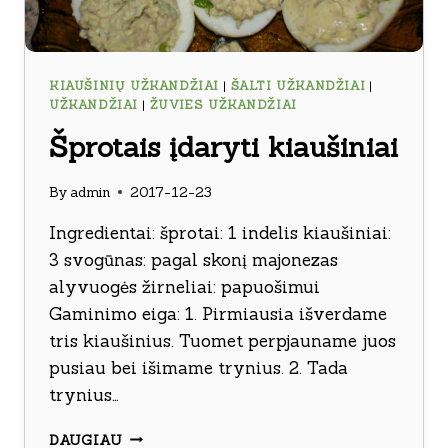
KIAUŠINIŲ UŽKANDŽIAI
|
ŠALTI UŽKANDŽIAI
|
UŽKANDŽIAI
|
ŽUVIES UŽKANDŽIAI
Šprotais įdaryti kiaušiniai
By
admin
2017-12-23
Ingredientai: šprotai: 1 indelis kiaušiniai:
3 svogūnas: pagal skonį majonezas
alyvuogės žirneliai: papuošimui
Gaminimo eiga: 1. Pirmiausia išverdame
tris kiaušinius. Tuomet perpjauname juos
pusiau bei išimame trynius. 2. Tada
trynius…
ŠPROTAIS
DAUGIAU