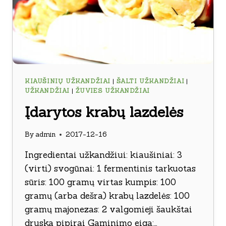
KIAUŠINIŲ UŽKANDŽIAI
|
ŠALTI UŽKANDŽIAI
|
UŽKANDŽIAI
|
ŽUVIES UŽKANDŽIAI
Įdarytos krabų lazdelės
By
admin
2017-12-16
Ingredientai užkandžiui: kiaušiniai: 3
(virti) svogūnai: 1 fermentinis tarkuotas
sūris: 100 gramų virtas kumpis: 100
gramų (arba dešra) krabų lazdelės: 100
gramų majonezas: 2 valgomieji šaukštai
druska pipirai Gaminimo eiga:…