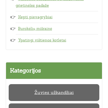
grietinėlės padaže
Kepti pievagrybiai
Burokėlių mišrainė
Ypatingi vištienos kotletai
Kategorijos
Žuvies užkandžiai