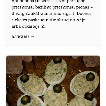
vnt duonos riekelės – 4 vnt persilado
prieskoniai baziliko prieskoniai pienas –
6 valg. šaukšt Gaminimo eiga: 1. Duonos
riekeles paskrudinkite skrudintuvėje
arba orkaitėje. 2….
SKRUDINTOS
DAUGIAU
DUONOS
SUMUŠTINIAI
SU
KIAUŠINIENE