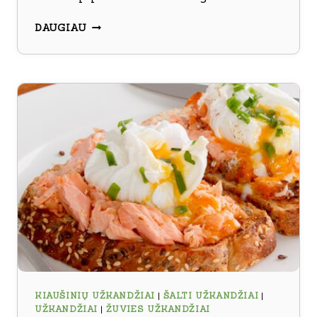
ĮDARYTOS
DAUGIAU
KRABŲ
LAZDELĖS
KIAUŠINIŲ UŽKANDŽIAI
|
ŠALTI UŽKANDŽIAI
|
UŽKANDŽIAI
|
ŽUVIES UŽKANDŽIAI