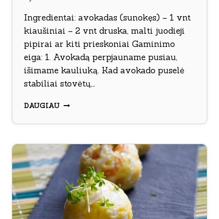
Ingredientai: avokadas (sunokęs) – 1 vnt
kiaušiniai – 2 vnt druska, malti juodieji
pipirai ar kiti prieskoniai Gaminimo
eiga: 1. Avokadą perpjauname pusiau,
išimame kauliuką. Kad avokado puselė
stabiliai stovėtų,…
AVOKADUOSE
DAUGIAU
KEPTI
KIAUŠINIAI