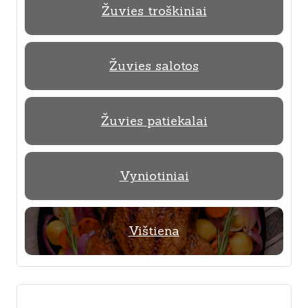
Žuvies troškiniai
Žuvies salotos
Žuvies patiekalai
Vyniotiniai
Vištiena