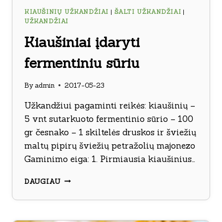
KIAUŠINIŲ UŽKANDŽIAI
|
ŠALTI UŽKANDŽIAI
|
UŽKANDŽIAI
Kiaušiniai įdaryti
fermentiniu sūriu
By
admin
2017-05-23
Užkandžiui pagaminti reikės: kiaušinių –
5 vnt sutarkuoto fermentinio sūrio – 100
gr česnako – 1 skiltelės druskos ir šviežių
maltų pipirų šviežių petražolių majonezo
Gaminimo eiga: 1. Pirmiausia kiaušinius…
KIAUŠINIAI
DAUGIAU
ĮDARYTI
FERMENTINIU
SŪRIU