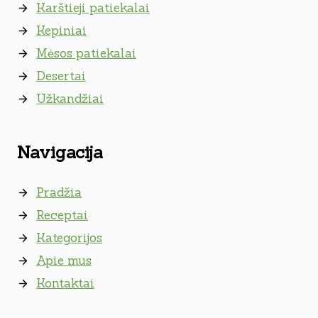
Karštieji patiekalai
Kepiniai
Mėsos patiekalai
Desertai
Užkandžiai
Navigacija
Pradžia
Receptai
Kategorijos
Apie mus
Kontaktai