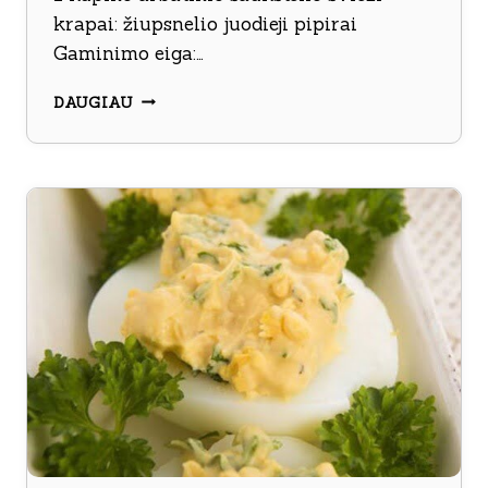
krapai: žiupsnelio juodieji pipirai
Gaminimo eiga:…
KIAUŠINIŲ
DAUGIAU
IR
SŪRIO
RUTULIUKAI