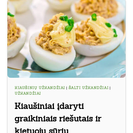
KIAUŠINIŲ UŽKANDŽIAI
|
ŠALTI UŽKANDŽIAI
|
UŽKANDŽIAI
Kiaušiniai įdaryti
graikiniais riešutais ir
kietuoju sūriu