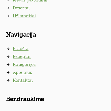
Mėsos patiekalai
Desertai
Užkandžiai
Navigacija
Pradžia
Receptai
Kategorijos
Apie mus
Kontaktai
Bendraukime