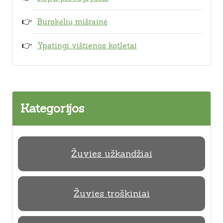
Burokėlių mišrainė
Ypatingi vištienos kotletai
Kategorijos
Žuvies užkandžiai
Žuvies troškiniai