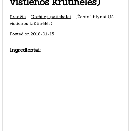
vištienos krūtinėlės)
Pradžia
-
Karštieji patiekalai
-
„Žento“ blynai (Iš
vištienos krūtinėlės)
Posted on
2018-01-15
Ingredientai: