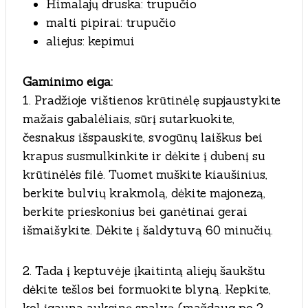
Himalajų druska: trupučio
malti pipirai: trupučio
aliejus: kepimui
Gaminimo eiga:
1. Pradžioje vištienos krūtinėlę supjaustykite
mažais gabalėliais, sūrį sutarkuokite,
česnakus išspauskite, svogūnų laiškus bei
krapus susmulkinkite ir dėkite į dubenį su
krūtinėlės filė. Tuomet muškite kiaušinius,
berkite bulvių krakmolą, dėkite majonezą,
berkite prieskonius bei ganėtinai gerai
išmaišykite. Dėkite į šaldytuvą 60 minučių.
2. Tada į keptuvėje įkaitintą aliejų šaukštu
dėkite tešlos bei formuokite blyną. Kepkite,