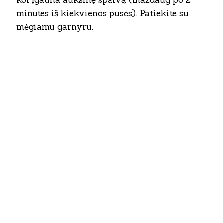
kol įgauna auksinę spalvą (maždaug po 2
minutes iš kiekvienos pusės). Patiekite su
mėgiamu garnyru.