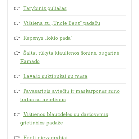
Tarybinis guliašas
Vištiena su „Uncle Bens” padažu
Kepsnys „lokio pėda“
Šaltai rūkyta kiaulienos šoninė, nugarinė
Kamado
Lavašo suktinukai su mėsa
Pavasarinis aviečių ir maskarponės sūrio
tortas su avietėmis
Vištienos blauzdelės su daržovėmis
grietinėlės padaže
Kepti pievagrybiai