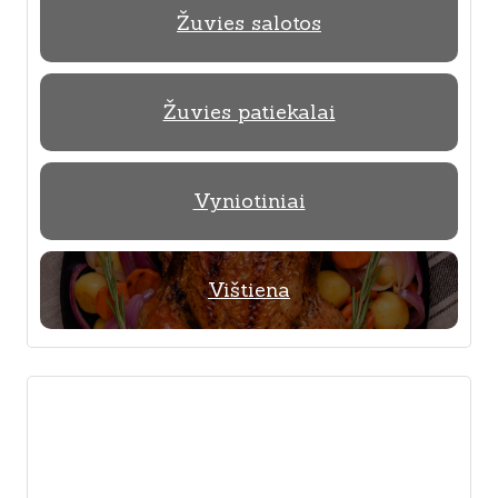
Žuvies salotos
Žuvies patiekalai
Vyniotiniai
Vištiena