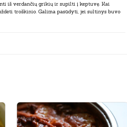
ti iš verdančių grikių ir supilti į keptuvę. Kai
s uždėti troškinio. Galima pasūdyti, jei sultinys buvo