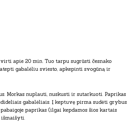
ir virti apie 20 min. Tuo tarpu sugrūsti česnako
atepti gabalėliu sviesto, apkepinti svogūną ir
us. Morkas nuplauti, nuskusti ir sutarkuoti. Paprikas
nedideliais gabalėliais. Į keptuvę pirma sudėti grybus
 pabaigoje paprikas (ilgai kepdamos šios kartais
 išmaišyti.