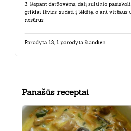
3. Kepant daržovėms, dalį sultinio pasiskolin
grikiai išvirs, sudėti į lėkštę, o ant viršau
nesūrus.
Parodyta 13, 1 parodyta šiandien
Panašūs receptai