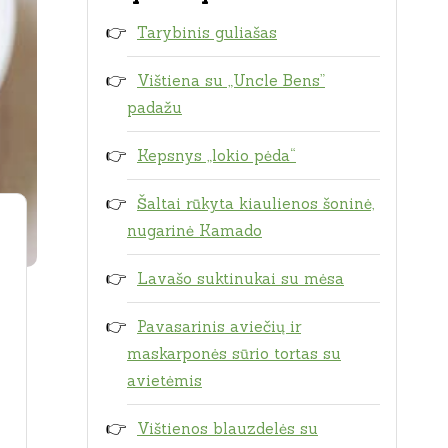
Tarybinis guliašas
Vištiena su „Uncle Bens”
padažu
Kepsnys „lokio pėda“
Šaltai rūkyta kiaulienos šoninė,
nugarinė Kamado
Lavašo suktinukai su mėsa
Pavasarinis aviečių ir
maskarponės sūrio tortas su
avietėmis
Vištienos blauzdelės su