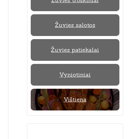
Žuvies troškiniai
Žuvies salotos
Žuvies patiekalai
Vyniotiniai
Vištiena