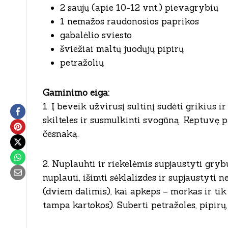
2 saujų (apie 10-12 vnt.) pievagrybių
1 nemažos raudonosios paprikos
gabalėlio sviesto
šviežiai maltų juodųjų pipirų
petražolių
Gaminimo eiga:
1. Į beveik užvirusį sultinį sudėti grikius 
skilteles ir susmulkinti svogūną. Keptuvę p
česnaką.
2. Nuplauhti ir riekelėmis supjaustyti gryb
nuplauti, išimti sėklalizdes ir supjaustyti 
(dviem dalimis), kai apkeps – morkas ir tik
tampa kartokos). Suberti petražoles, pipirų,