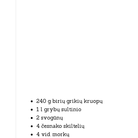
240 g birių grikių kruopų
1 l grybų sultinio
2 svogūnų
4 česnako skiltelių
4 vid. morkų