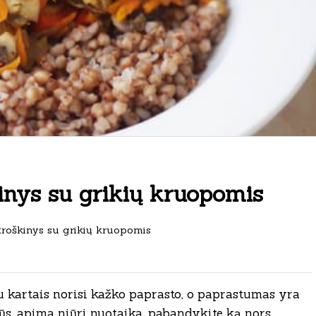
inys su grikių kruopomis
troškinys su grikių kruopomis
au kartais norisi kažko paprasto, o paprastumas yra
tūs, apima niūri nuotaika, pabandykite ką nors