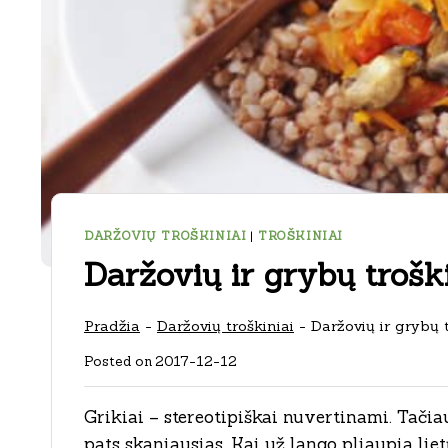
DARŽOVIŲ TROŠKINIAI
|
TROŠKINIAI
Daržovių ir grybų trošk
Pradžia
-
Daržovių troškiniai
-
Daržovių ir grybų 
Posted on
2017-12-12
Grikiai – stereotipiškai nuvertinami. Tači
pats skaniausias. Kai už lango pliaupia lie