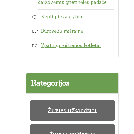
daržovėmis grietinėlės padaže
Kepti pievagrybiai
Burokėlių mišrainė
Ypatingi vištienos kotletai
Kategorijos
Žuvies užkandžiai