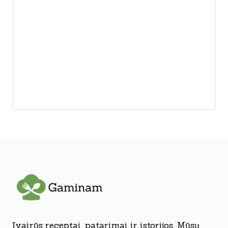
Įvairūs receptai, patarimai ir istorijos. Mūsų