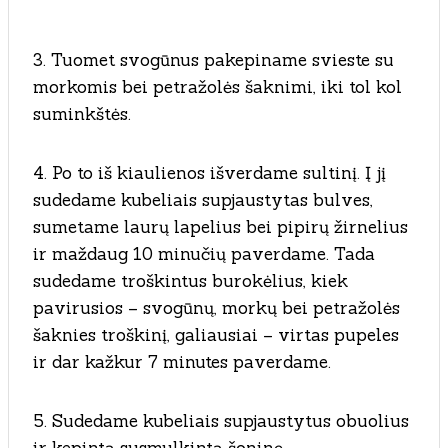
3. Tuomet svogūnus pakepiname svieste su
morkomis bei petražolės šaknimi, iki tol kol
suminkštės.
4. Po to iš kiaulienos išverdame sultinį. Į jį
sudedame kubeliais supjaustytas bulves,
sumetame laurų lapelius bei pipirų žirnelius
ir maždaug 10 minučių paverdame. Tada
sudedame troškintus burokėlius, kiek
pavirusios – svogūnų, morkų bei petražolės
šaknies troškinį, galiausiai – virtas pupeles
ir dar kažkur 7 minutes paverdame.
5. Sudedame kubeliais supjaustytus obuolius