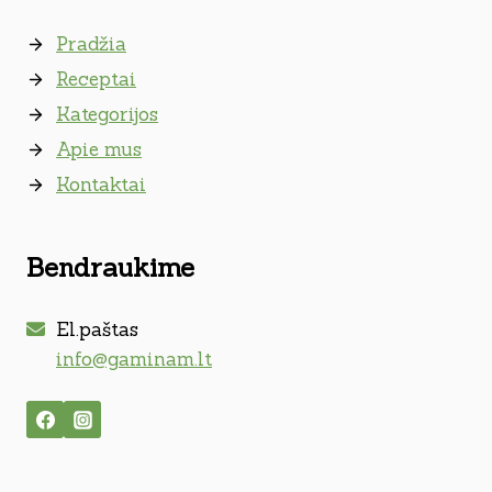
Pradžia
Receptai
Kategorijos
Apie mus
Kontaktai
Bendraukime
El.paštas
info@gaminam.lt