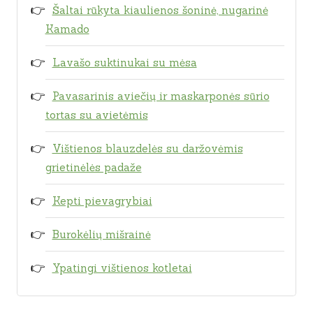
Šaltai rūkyta kiaulienos šoninė, nugarinė
Kamado
Lavašo suktinukai su mėsa
Pavasarinis aviečių ir maskarponės sūrio
tortas su avietėmis
Vištienos blauzdelės su daržovėmis
grietinėlės padaže
Kepti pievagrybiai
Burokėlių mišrainė
Ypatingi vištienos kotletai