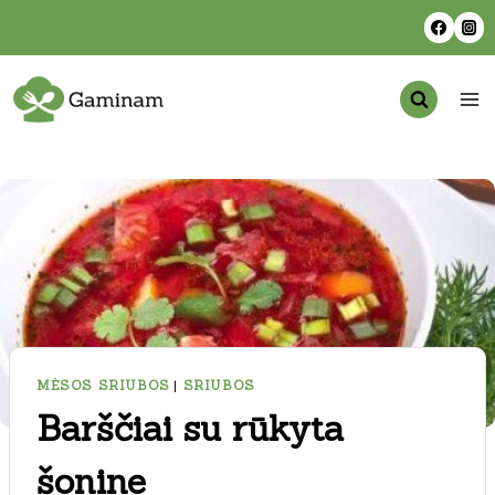
Skip
to
content
MĖSOS SRIUBOS
|
SRIUBOS
Barščiai su rūkyta
šonine