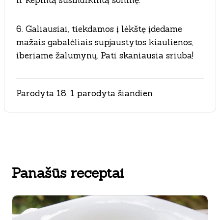
ir kepintą susmulkintą šoninę.
6. Galiausiai, tiekdamos į lėkštę įdedame
mažais gabalėliais supjaustytos kiaulienos,
iberiame žalumynų. Pati skaniausia sriuba!
Parodyta 18, 1 parodyta šiandien
Panašūs receptai