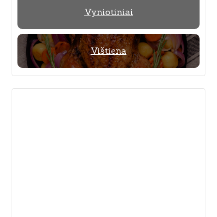
Vyniotiniai
Vištiena