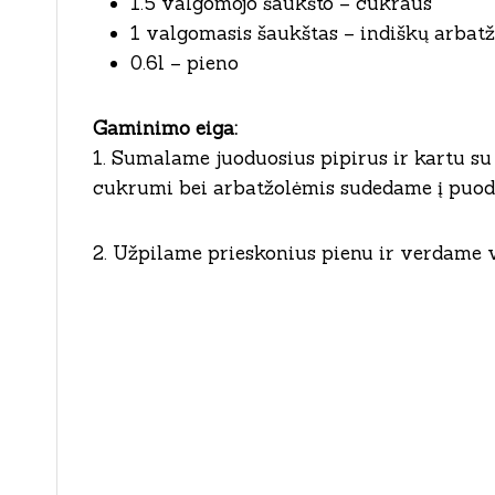
1.5 valgomojo šaukšto – cukraus
1 valgomasis šaukštas – indiškų arbatž
0.6l – pieno
Gaminimo eiga:
1. Sumalame juoduosius pipirus ir kartu su
cukrumi bei arbatžolėmis sudedame į puod
2. Užpilame prieskonius pienu ir verdame v