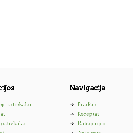
ijos
Navigacija
eji patiekalai
Pradžia
ai
Receptai
patiekalai
Kategorijos