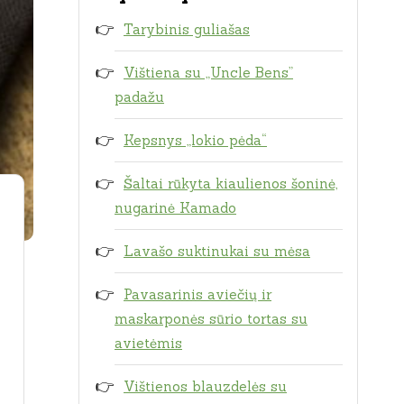
Tarybinis guliašas
Vištiena su „Uncle Bens”
padažu
Kepsnys „lokio pėda“
Šaltai rūkyta kiaulienos šoninė,
nugarinė Kamado
Lavašo suktinukai su mėsa
Pavasarinis aviečių ir
maskarponės sūrio tortas su
avietėmis
Vištienos blauzdelės su