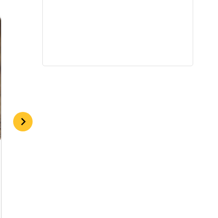
Daržovių ir vaisių kokteilis
By
admin
2018-01-14