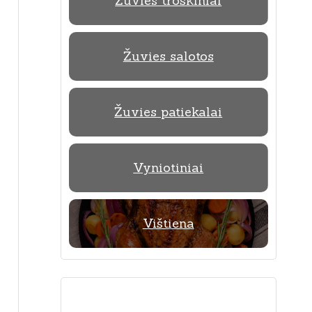
Žuvies troškiniai
Žuvies salotos
Žuvies patiekalai
Vyniotiniai
Vištiena