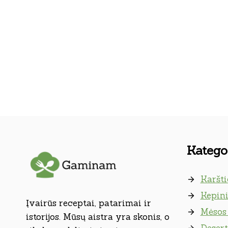
Kategor
Karšti
Kepini
Įvairūs receptai, patarimai ir
Mėsos 
istorijos. Mūsų aistra yra skonis, o