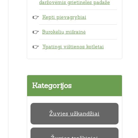
daržovėmis grietinėlės padaže
Kepti pievagrybiai
Burokėlių mišrainė
Ypatingi vištienos kotletai
Kategorijos
Žuvies užkandžiai