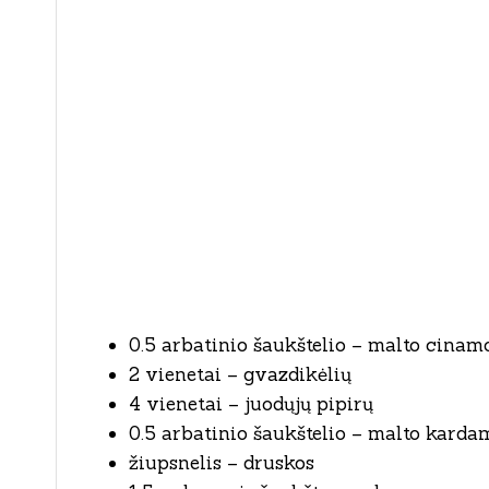
0.5 arbatinio šaukštelio – malto cinam
2 vienetai – gvazdikėlių
4 vienetai – juodųjų pipirų
0.5 arbatinio šaukštelio – malto kard
žiupsnelis – druskos