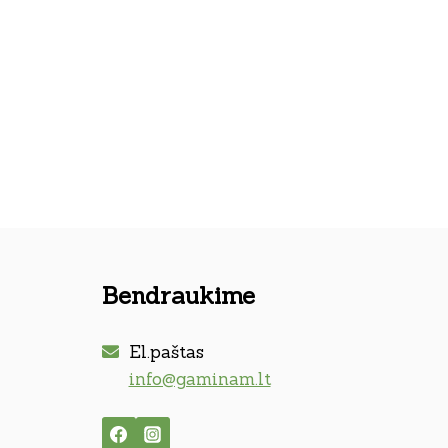
Bendraukime
El.paštas
info@gaminam.lt