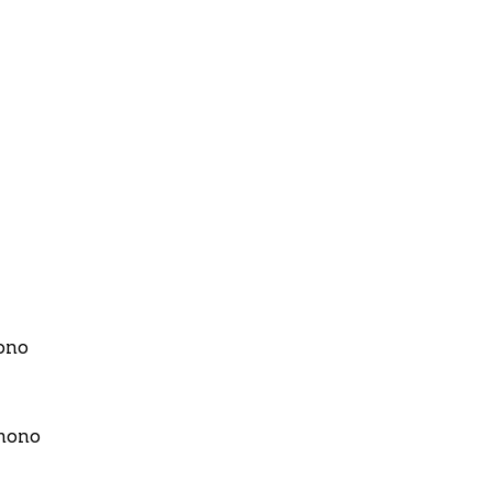
ono
amono