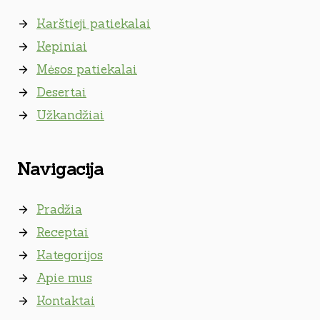
Karštieji patiekalai
Kepiniai
Mėsos patiekalai
Desertai
Užkandžiai
Navigacija
Pradžia
Receptai
Kategorijos
Apie mus
Kontaktai