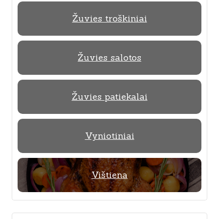
Žuvies troškiniai
Žuvies salotos
Žuvies patiekalai
Vyniotiniai
Vištiena