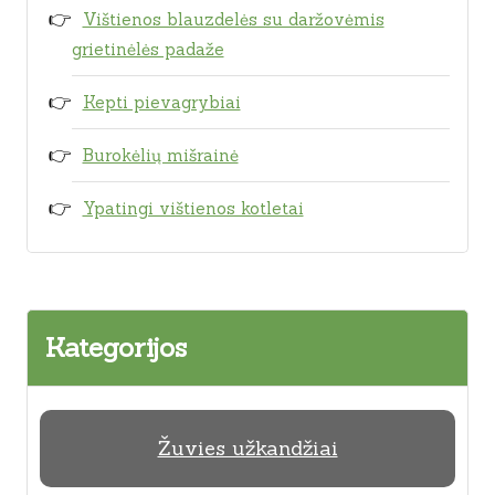
Vištienos blauzdelės su daržovėmis
grietinėlės padaže
Kepti pievagrybiai
Burokėlių mišrainė
Ypatingi vištienos kotletai
Kategorijos
Žuvies užkandžiai