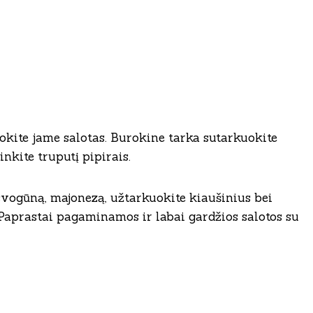
uokite jame salotas. Burokine tarka sutarkuokite
nkite truputį pipirais.
ą svogūną, majonezą, užtarkuokite kiaušinius bei
 Paprastai pagaminamos ir labai gardžios salotos su