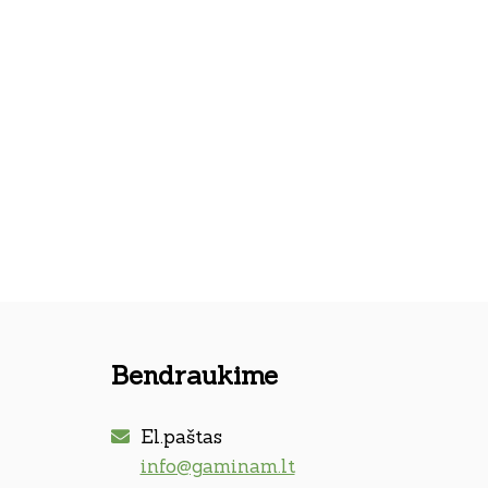
Bendraukime
El.paštas
info@gaminam.lt