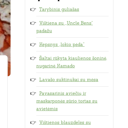
Tarybinis guliašas
Vištiena su „Uncle Bens”
padažu
Kepsnys „lokio pėda“
Šaltai rūkyta kiaulienos šoninė,
nugarinė Kamado
Lavašo suktinukai su mėsa
Pavasarinis aviečių ir
maskarponės sūrio tortas su
avietėmis
Vištienos blauzdelės su