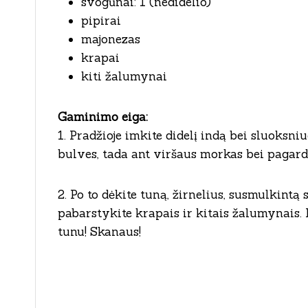
svogūnai: 1 (nedidelio)
pipirai
majonezas
krapai
kiti žalumynai
Gaminimo eiga:
1. Pradžioje imkite didelį indą bei sluoksni
bulves, tada ant viršaus morkas bei pagardi
2. Po to dėkite tuną, žirnelius, susmulkint
pabarstykite krapais ir kitais žalumynais.
tunu! Skanaus!