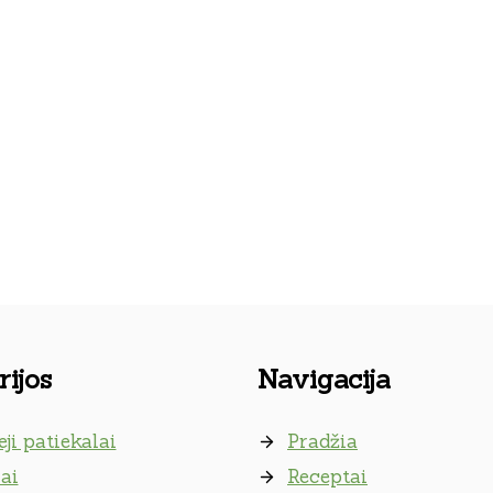
ijos
Navigacija
eji patiekalai
Pradžia
ai
Receptai