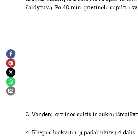
šaldytuvą. Po 40 min. grietinėlę supilti į sv
3. Vandenį, citrinos sultis ir cukrų išmaišyti
4. Iškepus biskvitui, jį padalinkite į 4 dali