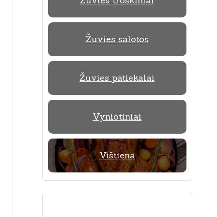
Žuvies troškiniai
Žuvies salotos
Žuvies patiekalai
Vyniotiniai
Vištiena