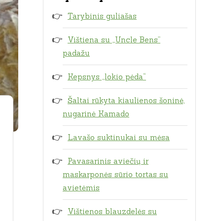
Tarybinis guliašas
Vištiena su „Uncle Bens”
padažu
Kepsnys „lokio pėda“
Šaltai rūkyta kiaulienos šoninė,
nugarinė Kamado
Lavašo suktinukai su mėsa
Pavasarinis aviečių ir
maskarponės sūrio tortas su
avietėmis
Vištienos blauzdelės su