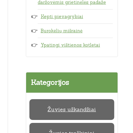
daržovėmis grietinėlės padaže
Kepti pievagrybiai
Burokėlių mišrainė
Ypatingi vištienos kotletai
Kategorijos
Žuvies užkandžiai