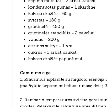
kepimo milteliai – 2 arbat. šaukšt
kondensuotas pienas – 1 skardinė
kokoso drožlės – 60 g
sviestas – 180 g
grietinėlė – 450 g
grietinėlės standiklis – 2 pakeliai
vanduo – 200 g
citrinos sultys – 1 vnt
cukrus – 1 arbat. šaukšt
kokoso drožlės papuošimui
Gaminimo eiga:
1. Kiaušinius išplakite su migdolų esencija 
įmaišykite kepimo miltelius ir masę dėti į 
2. Kambario temperatūros sviestą gerai su
drožles. Palaikykite šaldytuve apie 40 min. 