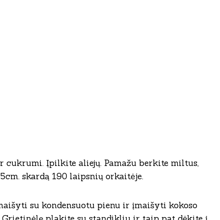
ir cukrumi. Įpilkite aliejų. Pamažu berkite miltus,
25cm. skardą 190 laipsnių orkaitėje.
maišyti su kondensuotu pienu ir įmaišyti kokoso
Grietinėlę plakite su standikliu ir taip pat dėkite į