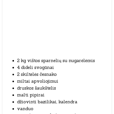
2 kg vištos sparnelių su nugarėlėmis
4 dideli svogūnai
2 skiltelės česnako
miltai apvoliojimui
druskos šaukštelis
malti pipirai
džiovinti bazilikai, kalendra
vanduo