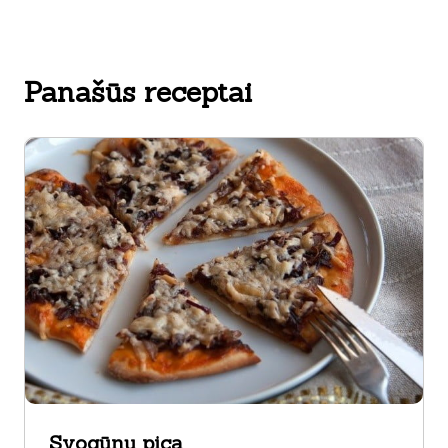
Panašūs receptai
Svogūnų pica