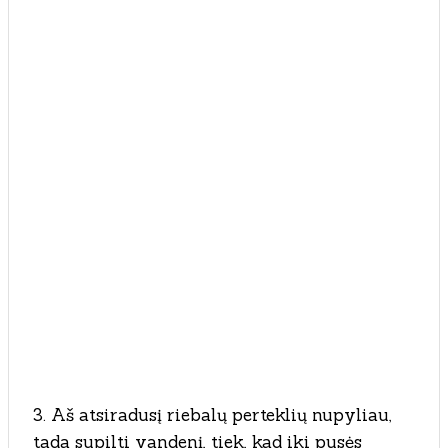
3. Aš atsiradusį riebalų perteklių nupyliau,
tada supilti vandenį, tiek, kad iki pusės