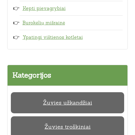
Kepti pievagrybiai
Burokėlių mišrainė
Ypatingi vištienos kotletai
Kategorijos
Žuvies užkandžiai
Žuvies troškiniai