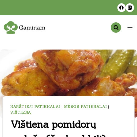
Skip
to
content
KARŠTIEJI PATIEKALAI
|
MĖSOS PATIEKALAI
|
VIŠTIENA
Vištiena pomidorų