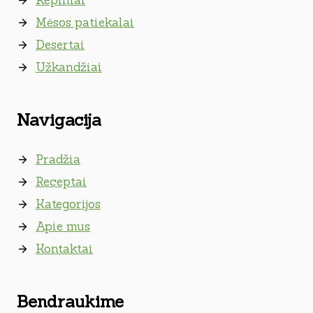
Kepiniai
Mėsos patiekalai
Desertai
Užkandžiai
Navigacija
Pradžia
Receptai
Kategorijos
Apie mus
Kontaktai
Bendraukime