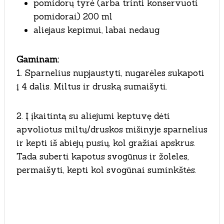
pomidorų tyrė (arba trinti konservuoti
pomidorai) 200 ml
aliejaus kepimui, labai nedaug
Gaminam:
1. Sparnelius nupjaustyti, nugarėles sukapoti
į 4 dalis. Miltus ir druską sumaišyti.
2. Į įkaitintą su aliejumi keptuvę dėti
apvoliotus miltų/druskos mišinyje sparnelius
ir kepti iš abiejų pusių, kol gražiai apskrus.
Tada suberti kapotus svogūnus ir žoleles,
permaišyti, kepti kol svogūnai suminkštės.