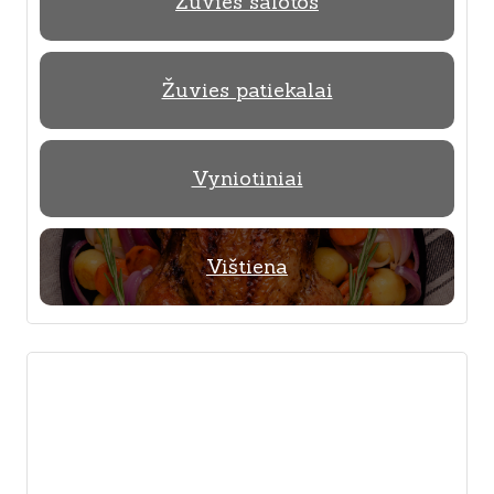
Žuvies salotos
Žuvies patiekalai
Vyniotiniai
Vištiena