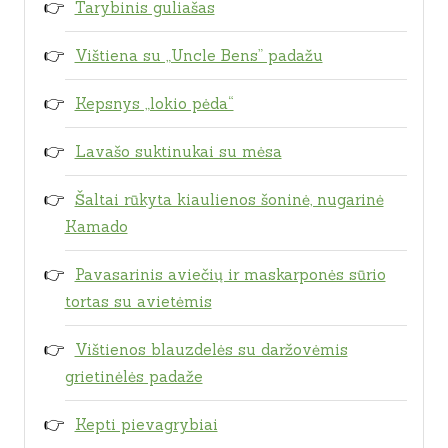
Tarybinis guliašas
Vištiena su „Uncle Bens” padažu
Kepsnys „lokio pėda“
Lavašo suktinukai su mėsa
Šaltai rūkyta kiaulienos šoninė, nugarinė
Kamado
Pavasarinis aviečių ir maskarponės sūrio
tortas su avietėmis
Vištienos blauzdelės su daržovėmis
grietinėlės padaže
Kepti pievagrybiai