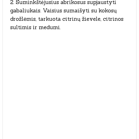
2. Suminkštėjusius abrikosus supjaustyti
gabaliukais. Vaisius sumaišyti su kokosų
drožlėmis, tarkuota citrinų žievele, citrinos
sultimis ir medumi.