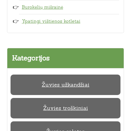
Burokėlių mišrainė
Ypatingi vištienos kotletai
Kategorijos
Žuvies užkandžiai
Žuvies troškiniai