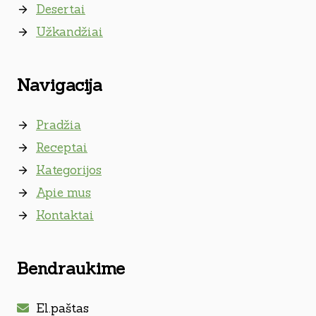
Desertai
Užkandžiai
Navigacija
Pradžia
Receptai
Kategorijos
Apie mus
Kontaktai
Bendraukime
El.paštas