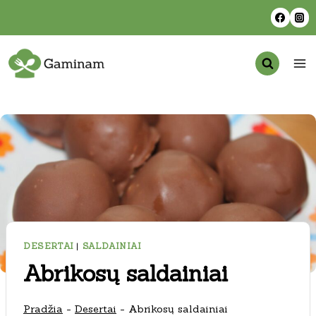
Skip
to
content
DESERTAI
|
SALDAINIAI
Abrikosų saldainiai
Pradžia
-
Desertai
-
Abrikosų saldainiai