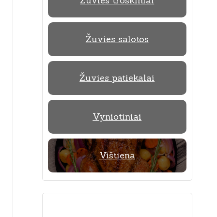
Žuvies troškiniai
Žuvies salotos
Žuvies patiekalai
Vyniotiniai
Vištiena