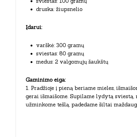
sviestas: 100 gramų
druska: žiupsnelio
Įdarui:
varškė: 300 gramų
sviestas: 80 gramų
medus: 2 valgomųjų šaukštų
Gaminimo eiga:
1. Pradžioje į pieną beriame mieles, išmaiš
gerai išmaišome. Supilame lydytą sviestą, m
užminkome tešlą, padedame šiltai maždaug 