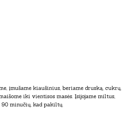
ome, įmušame kiaušinius, beriame druską, cukrų,
aišome iki vientisos masės. Įsijojame miltus,
90 minučių, kad pakiltų.