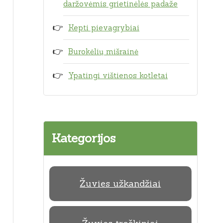
daržovėmis grietinėlės padaže
Kepti pievagrybiai
Burokėlių mišrainė
Ypatingi vištienos kotletai
Kategorijos
Žuvies užkandžiai