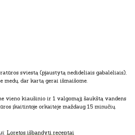
tūros sviestą (pjaustytą nedideliais gabalėliais),
e medų, dar kartą gerai išmaišome.
e vieno kiaušinio ir 1 valgomąjį šaukštą vandens
ūros įkaitintoje orkaitėje maždaug 15 minučių.
ui:
Loretos išbandyti receptai