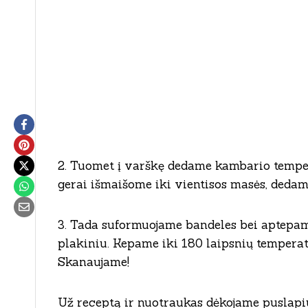
2. Tuomet į varškę dedame kambario tempera
gerai išmaišome iki vientisos masės, dedam
3. Tada suformuojame bandeles bei aptepam
plakiniu. Kepame iki 180 laipsnių temperat
Skanaujame!
Už receptą ir nuotraukas dėkojame puslapi