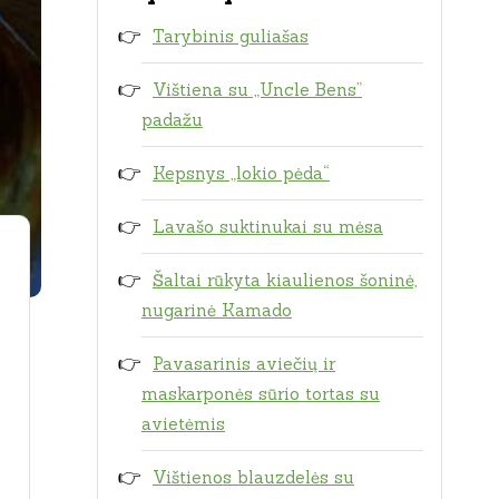
Tarybinis guliašas
Vištiena su „Uncle Bens”
padažu
Kepsnys „lokio pėda“
Lavašo suktinukai su mėsa
Šaltai rūkyta kiaulienos šoninė,
nugarinė Kamado
Pavasarinis aviečių ir
maskarponės sūrio tortas su
avietėmis
Vištienos blauzdelės su