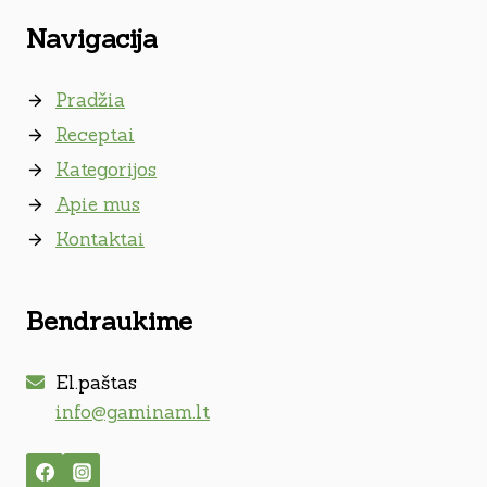
Navigacija
Pradžia
Receptai
Kategorijos
Apie mus
Kontaktai
Bendraukime
El.paštas
info@gaminam.lt