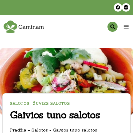
Skip
to
content
SALOTOS
|
ŽUVIES SALOTOS
Gaivios tuno salotos
Pradžia
-
Salotos
-
Gaivios tuno salotos