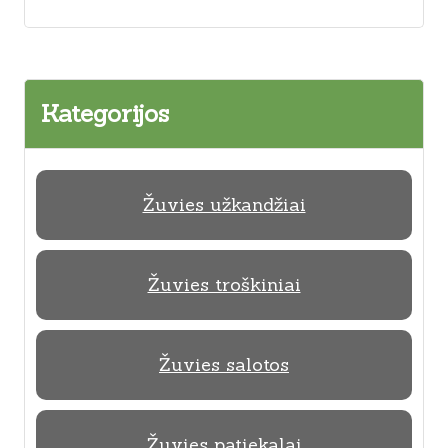
Kategorijos
Žuvies užkandžiai
Žuvies troškiniai
Žuvies salotos
Žuvies patiekalai