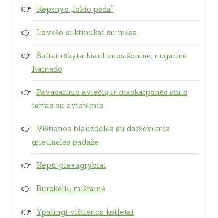
Kepsnys „lokio pėda“
Lavašo suktinukai su mėsa
Šaltai rūkyta kiaulienos šoninė, nugarinė
Kamado
Pavasarinis aviečių ir maskarponės sūrio
tortas su avietėmis
Vištienos blauzdelės su daržovėmis
grietinėlės padaže
Kepti pievagrybiai
Burokėlių mišrainė
Ypatingi vištienos kotletai