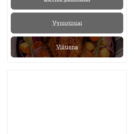
Vyniotiniai
Vištiena