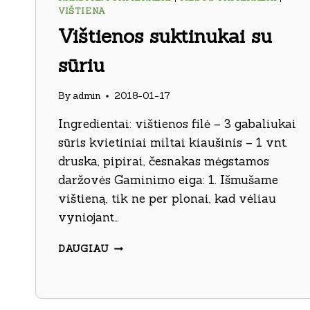
VIŠTIENA
Vištienos suktinukai su
sūriu
By
admin
2018-01-17
Ingredientai: vištienos filė – 3 gabaliukai
sūris kvietiniai miltai kiaušinis – 1 vnt.
druska, pipirai, česnakas mėgstamos
daržovės Gaminimo eiga: 1. Išmušame
vištieną, tik ne per plonai, kad vėliau
vyniojant…
VIŠTIENOS
DAUGIAU
SUKTINUKAI
SU
SŪRIU