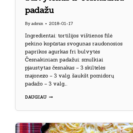
padažu
By
admin
2018-01-17
Ingredientai: tortilijos vištienos filė
pekino kopūstas svogunas raudonosios
paprikos agurkas fri bulvytės
Česnakiniam padažui: smulkiai
pjaustytas česnakas – 3 skiltelės
majonezo – 3 valg. šaukšt pomidorų
padažo – 3 valg….
VIŠTIENOS
DAUGIAU
KEBABAI
SU
FRI
BULVYTĖMIS
IR