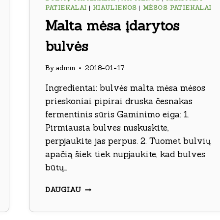
PATIEKALAI
|
KIAULIENOS
|
MĖSOS PATIEKALAI
Malta mėsa įdarytos
bulvės
By
admin
2018-01-17
Ingredientai: bulvės malta mėsa mėsos
prieskoniai pipirai druska česnakas
fermentinis sūris Gaminimo eiga: 1.
Pirmiausia bulves nuskuskite,
perpjaukite jas perpus. 2. Tuomet bulvių
apačią šiek tiek nupjaukite, kad bulves
būtų…
MALTA
DAUGIAU
MĖSA
ĮDARYTOS
BULVĖS