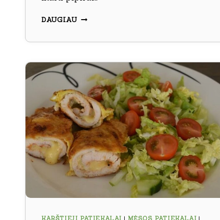
„ŠNICELIO
DAUGIAU
PUSBROLIS“
SU
SVIESTINIU
PADAŽU
KARŠTIEJI PATIEKALAI
|
MĖSOS PATIEKALAI
|