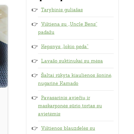
Tarybinis guliašas
Vištiena su „Uncle Bens”
padažu
Kepsnys „lokio pėda“
Lavašo suktinukai su mėsa
Šaltai rūkyta kiaulienos šoninė,
nugarinė Kamado
Pavasarinis aviečių ir
maskarponės sūrio tortas su
avietėmis
Vištienos blauzdelės su