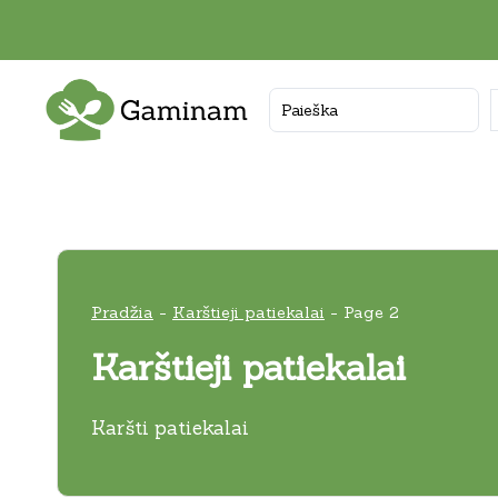
Skip
to
content
Pradžia
-
Karštieji patiekalai
-
Page 2
Karštieji patiekalai
Karšti patiekalai