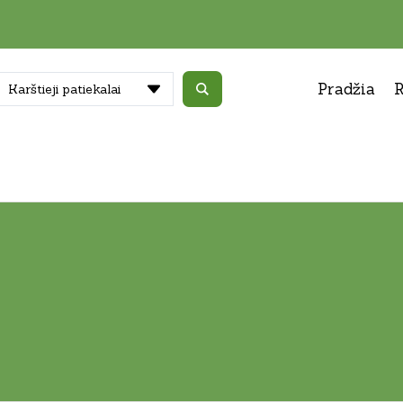
Pradžia
R
Karštieji patiekalai