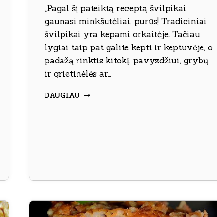
„Pagal šį pateiktą receptą švilpikai
gaunasi minkšutėliai, purūs! Tradiciniai
švilpikai yra kepami orkaitėje. Tačiau
lygiai taip pat galite kepti ir keptuvėje, o
padažą rinktis kitokį, pavyzdžiui, grybų
ir grietinėlės ar…
ŠVILPIKAI
DAUGIAU
KEPTI
ORKAITĖJE