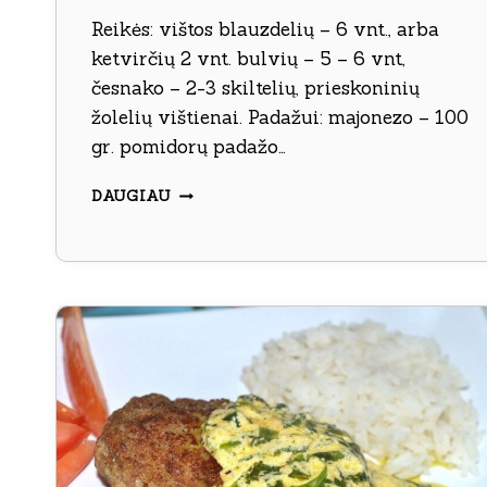
Reikės: vištos blauzdelių – 6 vnt., arba
ketvirčių 2 vnt. bulvių – 5 – 6 vnt,
česnako – 2-3 skiltelių, prieskoninių
žolelių vištienai. Padažui: majonezo – 100
gr. pomidorų padažo…
VIŠTIENA
DAUGIAU
„EGZOTIKA“