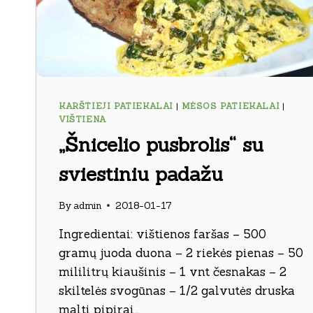
KARŠTIEJI PATIEKALAI
|
MĖSOS PATIEKALAI
|
VIŠTIENA
„Šnicelio pusbrolis“ su
sviestiniu padažu
By
admin
2018-01-17
Ingredientai: vištienos faršas – 500
gramų juoda duona – 2 riekės pienas – 50
mililitrų kiaušinis – 1 vnt česnakas – 2
skiltelės svogūnas – 1/2 galvutės druska
malti pipirai…