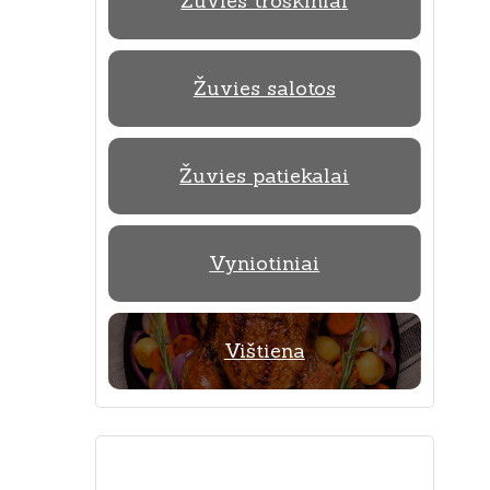
Žuvies troškiniai
Žuvies salotos
Žuvies patiekalai
Vyniotiniai
Vištiena