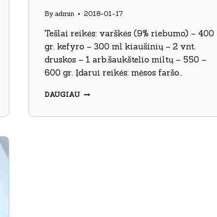
By
admin
2018-01-17
Tešlai reikės: varškės (9% riebumo) – 400
gr. kefyro – 300 ml kiaušinių – 2 vnt.
druskos – 1 arb.šaukštelio miltų – 550 –
600 gr. Įdarui reikės: mėsos faršo…
VARŠKINIAI
DAUGIAU
ČEBUREKAI
SU
MĖSOS
IR
SŪRIO
ĮDARU