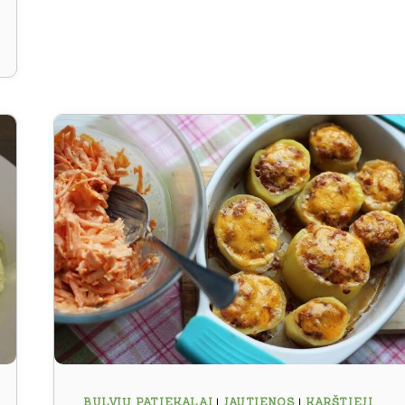
BULVIŲ PATIEKALAI
|
JAUTIENOS
|
KARŠTIEJI