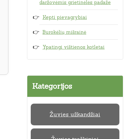
daržovėmis grietinėlės padaže
Kepti pievagrybiai
Burokėlių mišrainė
Ypatingi vištienos kotletai
Kategorijos
Žuvies užkandžiai