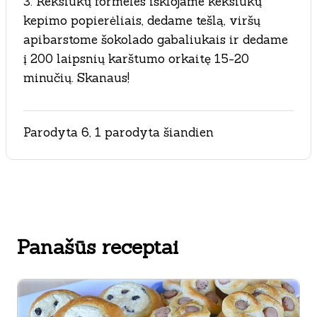
3. Keksiukų formeles išklojame keksiukų
kepimo popierėliais, dedame tešlą, viršų
apibarstome šokolado gabaliukais ir dedame
į 200 laipsnių karštumo orkaitę 15-20
minučių. Skanaus!
Parodyta 6, 1 parodyta šiandien
Panašūs receptai