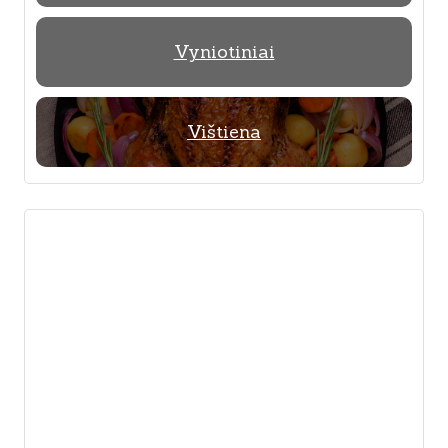
Vyniotiniai
Vištiena