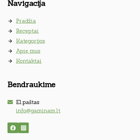
Navigacija
Pradžia
Receptai
Kategorijos
Apie mus
Kontaktai
Bendraukime
El.paštas
info@gaminam.lt