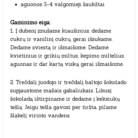
aguonos 3-4 valgomieji šaukštai
Gaminimo eiga:
1. Į dubenį įmušame kiaušinius, dedame
cukrų ir vanilinį cukrų, gerai išsukame.
Dedame sviestą ir išmaišome. Dedame
kvietinius ir grikių miltus, kepimo miltelius,
aguonas ir dar kartą viską gerai išmaišome.
2. Trečdalį juodojo ir trečdalį baltojo šokolado
supjaustome mažais gabaliukais. Likusį
šokoladą ištirpiname ir dedame į keksiukų
tešlą. Jeigu tešla gavosi per tiršta, pilame
šlakelį virinto vandens.