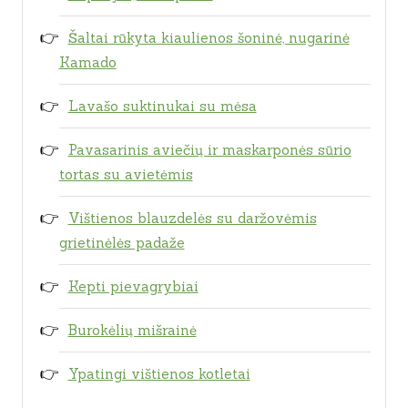
Šaltai rūkyta kiaulienos šoninė, nugarinė
Kamado
Lavašo suktinukai su mėsa
Pavasarinis aviečių ir maskarponės sūrio
tortas su avietėmis
Vištienos blauzdelės su daržovėmis
grietinėlės padaže
Kepti pievagrybiai
Burokėlių mišrainė
Ypatingi vištienos kotletai