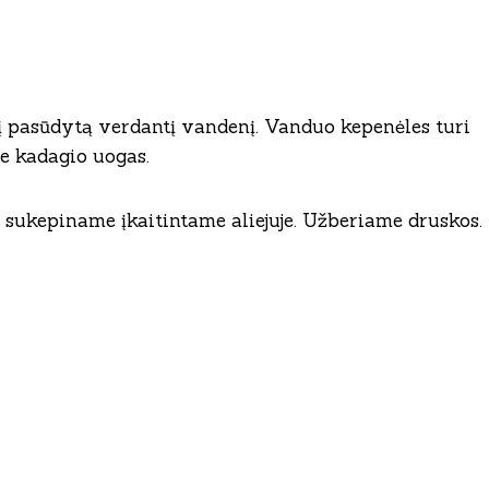
į pasūdytą verdantį vandenį. Vanduo kepenėles turi
e kadagio uogas.
sukepiname įkaitintame aliejuje. Užberiame druskos.