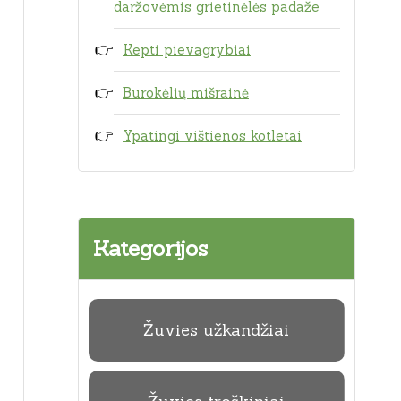
daržovėmis grietinėlės padaže
Kepti pievagrybiai
Burokėlių mišrainė
Ypatingi vištienos kotletai
Kategorijos
Žuvies užkandžiai