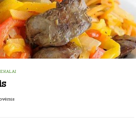
IEKALAI
is
ovėmis