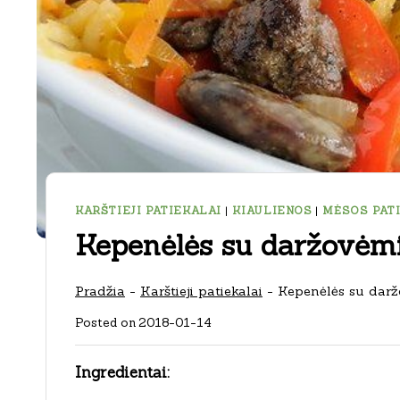
KARŠTIEJI PATIEKALAI
|
KIAULIENOS
|
MĖSOS PAT
Kepenėlės su daržovėm
Pradžia
-
Karštieji patiekalai
-
Kepenėlės su darž
Posted on
2018-01-14
Ingredientai: