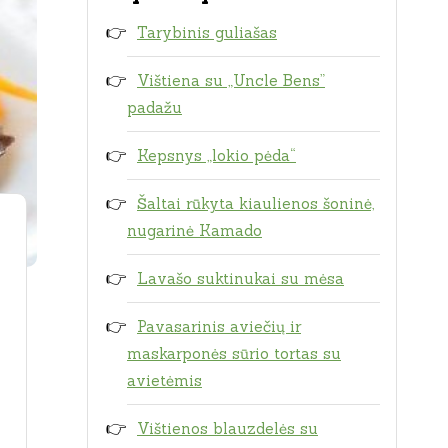
Tarybinis guliašas
Vištiena su „Uncle Bens”
padažu
Kepsnys „lokio pėda“
Šaltai rūkyta kiaulienos šoninė,
nugarinė Kamado
Lavašo suktinukai su mėsa
Pavasarinis aviečių ir
maskarponės sūrio tortas su
avietėmis
Vištienos blauzdelės su