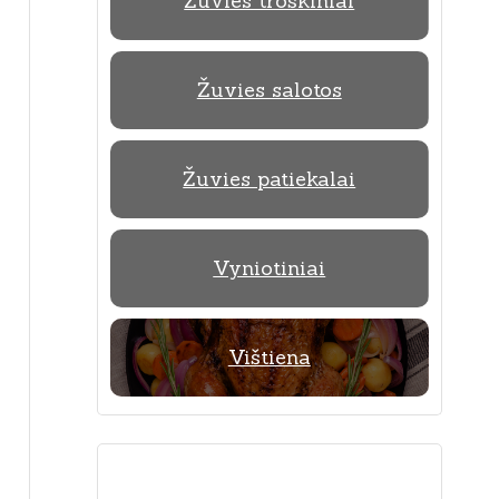
Žuvies troškiniai
Žuvies salotos
Žuvies patiekalai
Vyniotiniai
Vištiena