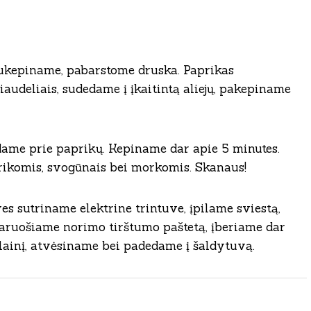
sukepiname, pabarstome druska. Paprikas
audeliais, sudedame į įkaitintą aliejų, pakepiname
dame prie paprikų. Kepiname dar apie 5 minutes.
ikomis, svogūnais bei morkomis. Skanaus!
s sutriname elektrine trintuve, įpilame sviestą,
Paruošiame norimo tirštumo paštetą, įberiame dar
iklainį, atvėsiname bei padedame į šaldytuvą.