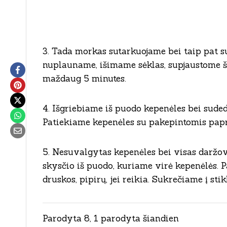
3. Tada morkas sutarkuojame bei taip pat 
nuplauname, išimame sėklas, supjaustome ši
maždaug 5 minutes.
4. Išgriebiame iš puodo kepenėles bei sude
Patiekiame kepenėles su pakepintomis papr
5. Nesuvalgytas kepenėles bei visas daržove
skysčio iš puodo, kuriame virė kepenėlės. 
druskos, pipirų, jei reikia. Sukrečiame į st
Parodyta 8, 1 parodyta šiandien