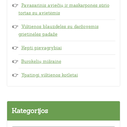
Pavasarinis aviečių ir maskarponės sūrio
tortas su avietėmis
Vištienos blauzdelės su daržovėmis
grietinėlės padaže
Kepti pievagrybiai
Burokėlių mišrainė
Ypatingi vištienos kotletai
Kategorijos