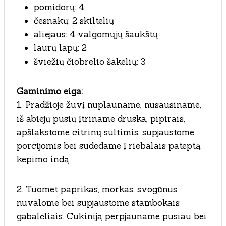
pomidorų: 4
česnakų: 2 skiltelių
aliejaus: 4 valgomųjų šaukštų
laurų lapų: 2
šviežių čiobrelio šakelių: 3
Gaminimo eiga:
1. Pradžioje žuvį nuplauname, nusausiname,
iš abiejų pusių įtriname druska, pipirais,
apšlakstome citrinų sultimis, supjaustome
porcijomis bei sudedame į riebalais pateptą
kepimo indą.
2. Tuomet paprikas, morkas, svogūnus
nuvalome bei supjaustome stambokais
gabalėliais. Cukiniją perpjauname pusiau bei