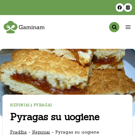
Skip
to
content
KEPINIAI
|
PYRAGAI
Pyragas su uogiene
Pradžia
-
Kepiniai
-
Pyragas su uogiene