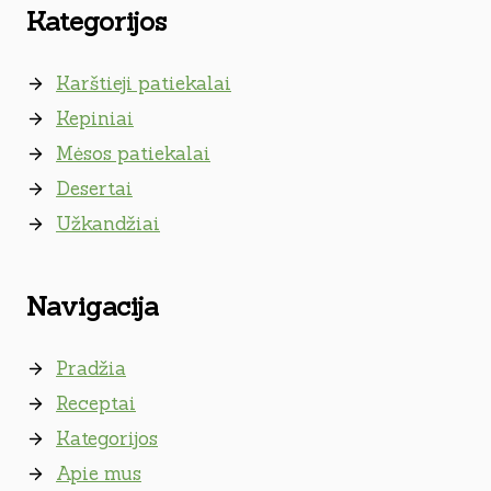
Kategorijos
Karštieji patiekalai
Kepiniai
Mėsos patiekalai
Desertai
Užkandžiai
Navigacija
Pradžia
Receptai
Kategorijos
Apie mus