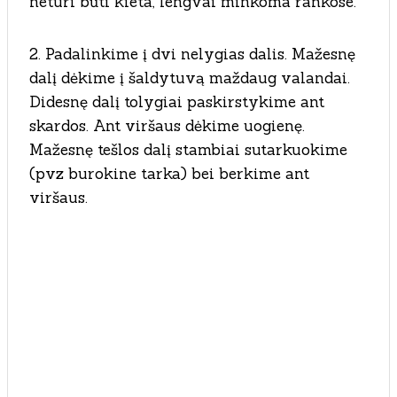
neturi būti kieta, lengvai minkoma rankose.
2. Padalinkime į dvi nelygias dalis. Mažesnę
dalį dėkime į šaldytuvą maždaug valandai.
Didesnę dalį tolygiai paskirstykime ant
skardos. Ant viršaus dėkime uogienę.
Mažesnę tešlos dalį stambiai sutarkuokime
(pvz burokine tarka) bei berkime ant
viršaus.