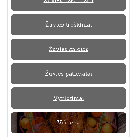
Žuvies užkandžiai
Žuvies troškiniai
Žuvies salotos
Žuvies patiekalai
Vyniotiniai
Vištiena