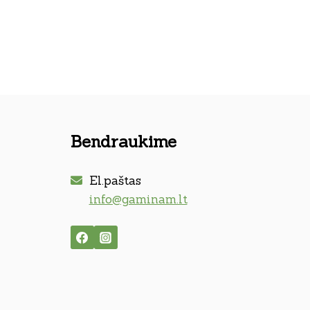
Bendraukime
El.paštas
info@gaminam.lt