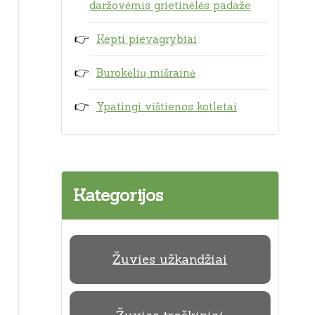
daržovėmis grietinėlės padaže
Kepti pievagrybiai
Burokėlių mišrainė
Ypatingi vištienos kotletai
Kategorijos
Žuvies užkandžiai