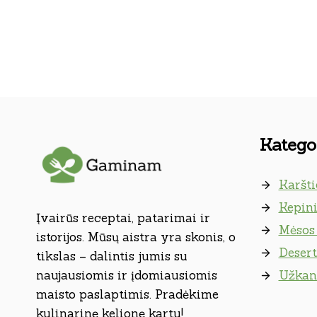
Kategor
Karšti
Kepini
Įvairūs receptai, patarimai ir
Mėsos 
istorijos. Mūsų aistra yra skonis, o
Desert
tikslas – dalintis jumis su
naujausiomis ir įdomiausiomis
Užkan
maisto paslaptimis. Pradėkime
kulinarinę kelionę kartu!