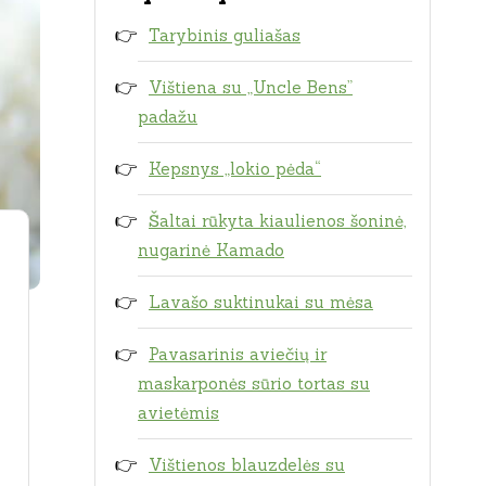
Tarybinis guliašas
Vištiena su „Uncle Bens”
padažu
Kepsnys „lokio pėda“
Šaltai rūkyta kiaulienos šoninė,
nugarinė Kamado
Lavašo suktinukai su mėsa
Pavasarinis aviečių ir
maskarponės sūrio tortas su
avietėmis
Vištienos blauzdelės su