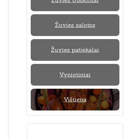
Žuvies troškiniai
Žuvies salotos
Žuvies patiekalai
Vyniotiniai
Vištiena