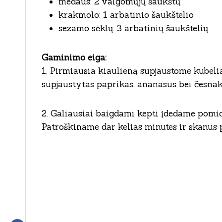
medaus: 2 valgomųjų šaukštų
krakmolo: 1 arbatinio šaukštelio
sezamo sėklų: 3 arbatinių šaukštelių
Gaminimo eiga:
1. Pirmiausia kiaulieną supjaustome kubeli
supjaustytas paprikas, ananasus bei česna
2. Galiausiai baigdami kepti įdedame pomi
Patroškiname dar kelias minutes ir skanus 