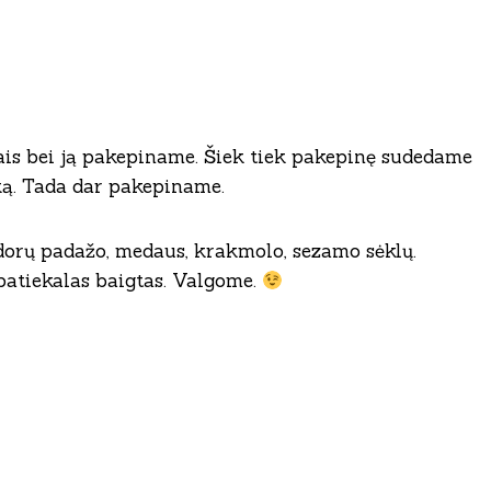
ais bei ją pakepiname. Šiek tiek pakepinę sudedame
ką. Tada dar pakepiname.
dorų padažo, medaus, krakmolo, sezamo sėklų.
patiekalas baigtas. Valgome.