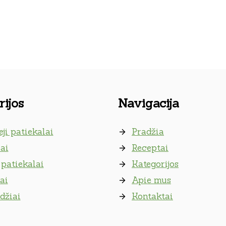
ijos
Navigacija
eji patiekalai
Pradžia
ai
Receptai
patiekalai
Kategorijos
ai
Apie mus
džiai
Kontaktai