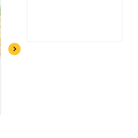
„Karlsono“ kukuliukai
By
admin
2017-12-16