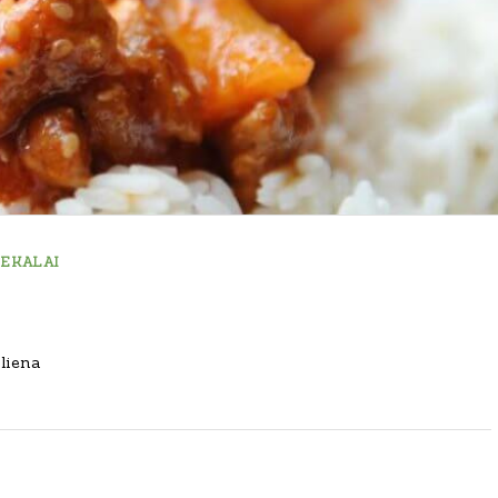
IEKALAI
liena