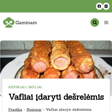
Skip
to
content
KEPINIAI
|
VAFLIAI
Vafliai įdaryti dešrelėmis
Pradžia
-
Kepiniai
-
Vafliai įdaryti dešrelėmis