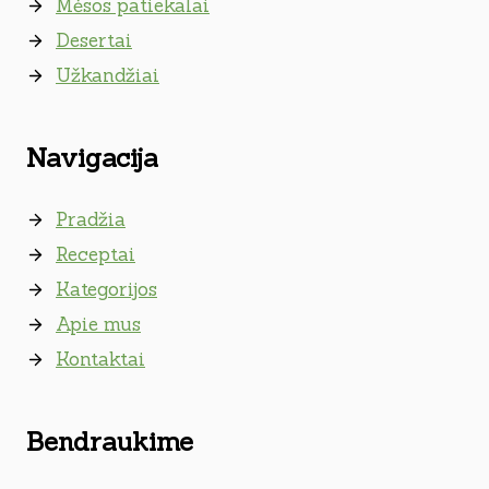
Mėsos patiekalai
Desertai
Užkandžiai
Navigacija
Pradžia
Receptai
Kategorijos
Apie mus
Kontaktai
Bendraukime