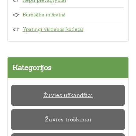
Kepti pievagrybiai
Burokėlių mišrainė
Ypatingi vištienos kotletai
Kategorijos
Žuvies užkandžiai
Žuvies troškiniai