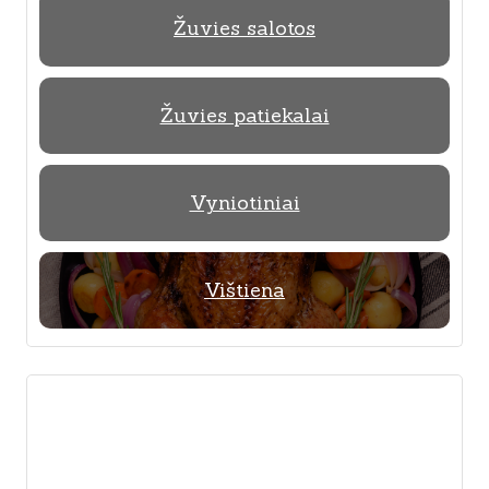
Žuvies salotos
Žuvies patiekalai
Vyniotiniai
Vištiena