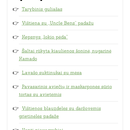
Tarybinis guliašas
Vištiena su „Uncle Bens” padažu
Kepsnys „lokio pėda“
Šaltai rūkyta kiaulienos šoninė, nugarinė
Kamado
Lavašo suktinukai su mėsa
Pavasarinis aviečių ir maskarponės sūrio
tortas su avietėmis
Vištienos blauzdelės su daržovėmis
grietinėlės padaže