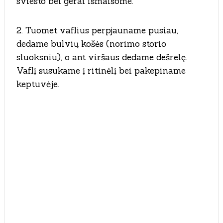
sviesto bei gerai išmaišome.
2. Tuomet vaflius perpjauname pusiau,
dedame bulvių košės (norimo storio
sluoksniu), o ant viršaus dedame dešrelę.
Vaflį susukame į ritinėlį bei pakepiname
keptuvėje.