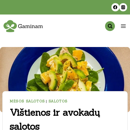
Skip
to
content
MĖSOS SALOTOS
|
SALOTOS
Vištienos ir avokadų
salotos