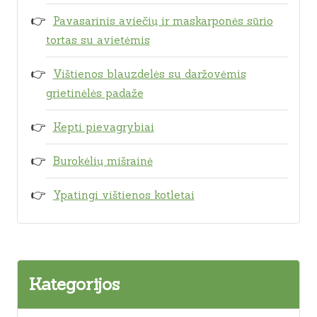
Pavasarinis aviečių ir maskarponės sūrio
tortas su avietėmis
Vištienos blauzdelės su daržovėmis
grietinėlės padaže
Kepti pievagrybiai
Burokėlių mišrainė
Ypatingi vištienos kotletai
Kategorijos