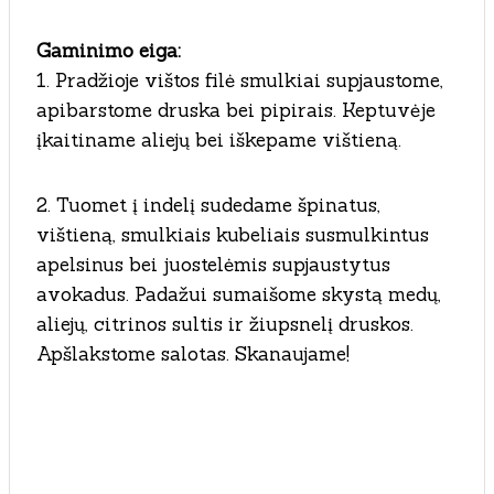
Gaminimo eiga:
1. Pradžioje vištos filė smulkiai supjaustome,
apibarstome druska bei pipirais. Keptuvėje
įkaitiname aliejų bei iškepame vištieną.
2. Tuomet į indelį sudedame špinatus,
vištieną, smulkiais kubeliais susmulkintus
apelsinus bei juostelėmis supjaustytus
avokadus. Padažui sumaišome skystą medų,
aliejų, citrinos sultis ir žiupsnelį druskos.
Apšlakstome salotas. Skanaujame!