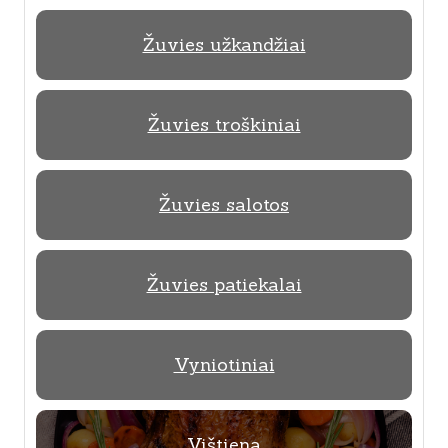
Žuvies užkandžiai
Žuvies troškiniai
Žuvies salotos
Žuvies patiekalai
Vyniotiniai
Vištiena