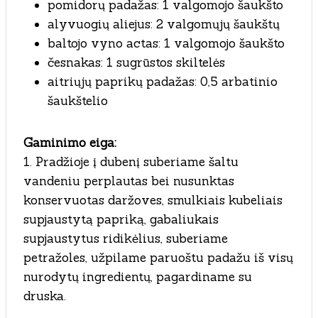
pomidorų padažas: 1 valgomojo šaukšto
alyvuogių aliejus: 2 valgomųjų šaukštų
baltojo vyno actas: 1 valgomojo šaukšto
česnakas: 1 sugrūstos skiltelės
aitriųjų paprikų padažas: 0,5 arbatinio
šaukštelio
Gaminimo eiga:
1. Pradžioje į dubenį suberiame šaltu
vandeniu perplautas bei nusunktas
konservuotas daržoves, smulkiais kubeliais
supjaustytą papriką, gabaliukais
supjaustytus ridikėlius, suberiame
petražoles, užpilame paruoštu padažu iš visų
nurodytų ingredientų, pagardiname su
druska.