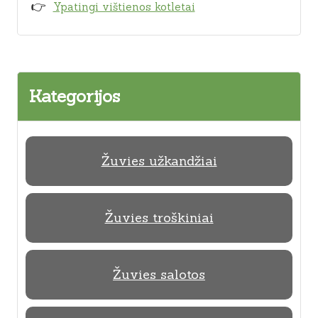
Ypatingi vištienos kotletai
Kategorijos
Žuvies užkandžiai
Žuvies troškiniai
Žuvies salotos