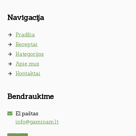
Navigacija
Pradžia
Receptai
Kategorijos
Apie mus
Kontaktai
Bendraukime
El.paštas
info@gaminam.lt