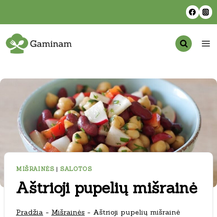
Skip
to
content
MIŠRAINĖS
|
SALOTOS
Aštrioji pupelių mišrainė
Pradžia
-
Mišrainės
-
Aštrioji pupelių mišrainė