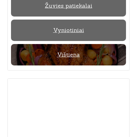
Žuvies patiekalai
Vyniotiniai
Vištiena