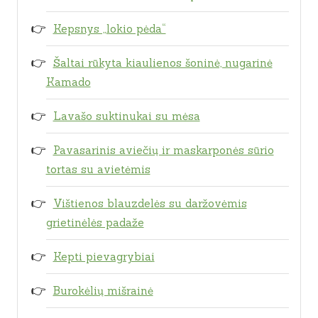
Kepsnys „lokio pėda“
Šaltai rūkyta kiaulienos šoninė, nugarinė
Kamado
Lavašo suktinukai su mėsa
Pavasarinis aviečių ir maskarponės sūrio
tortas su avietėmis
Vištienos blauzdelės su daržovėmis
grietinėlės padaže
Kepti pievagrybiai
Burokėlių mišrainė