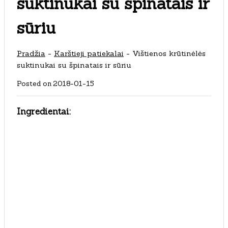
suktinukai su špinatais ir
sūriu
Pradžia
-
Karštieji patiekalai
-
Vištienos krūtinėlės
suktinukai su špinatais ir sūriu
Posted on
2018-01-15
Ingredientai: