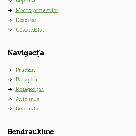
Kepiniai
Mėsos patiekalai
Desertai
Užkandžiai
Navigacija
Pradžia
Receptai
Kategorijos
Apie mus
Kontaktai
Bendraukime