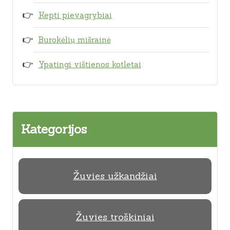
Kepti pievagrybiai
Burokėlių mišrainė
Ypatingi vištienos kotletai
Kategorijos
Žuvies užkandžiai
Žuvies troškiniai