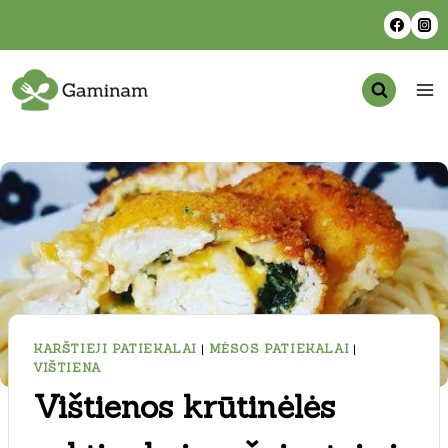
Skip
to
content
KARŠTIEJI PATIEKALAI
|
MĖSOS PATIEKALAI
|
VIŠTIENA
Vištienos krūtinėlės