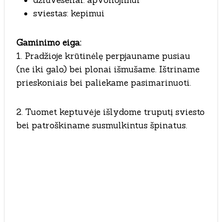
džiūvėsėliai: apvoliojimui
sviestas: kepimui
Gaminimo eiga:
1. Pradžioje krūtinėlę perpjauname pusiau
(ne iki galo) bei plonai išmušame. Ištriname
prieskoniais bei paliekame pasimarinuoti.
2. Tuomet keptuvėje išlydome truputį sviesto
bei patroškiname susmulkintus špinatus.