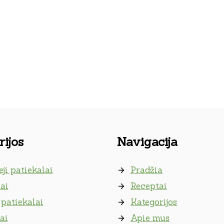
ijos
Navigacija
eji patiekalai
Pradžia
ai
Receptai
patiekalai
Kategorijos
ai
Apie mus