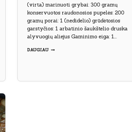
(virta) marinuoti grybai: 300 gramų
konservuotos raudonosios pupelės: 200
gramų porai: 1 (nedidelio) grūdėtosios
garstyčios: 1 arbatinio šaukštelio druska
alyvuogių aliejus Gaminimo eiga: 1….
BULVIŲ
DAUGIAU
SALOTOS
SU
MARINUOTAIS
GRYBAIS