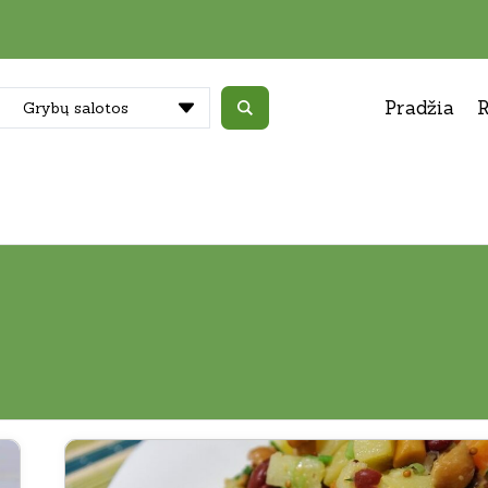
Pradžia
R
Grybų salotos