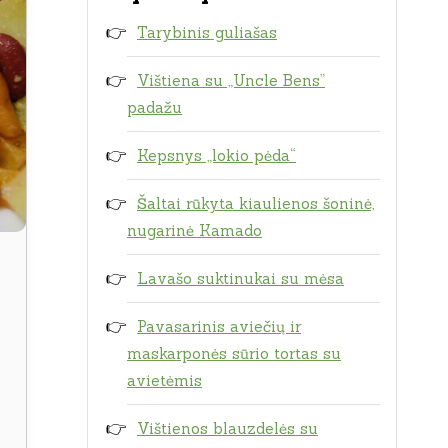
Tarybinis guliašas
Vištiena su „Uncle Bens”
padažu
Kepsnys „lokio pėda“
Šaltai rūkyta kiaulienos šoninė,
nugarinė Kamado
Lavašo suktinukai su mėsa
Pavasarinis aviečių ir
maskarponės sūrio tortas su
avietėmis
Vištienos blauzdelės su