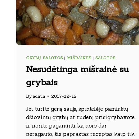
GRYBŲ SALOTOS
|
MIŠRAINĖS
|
SALOTOS
Nesudėtinga mišrainė su
grybais
By
admin
2017-12-12
Jei turite gerą saują spintelėje pamirštų
džiovintų grybų ar rudenį prisigrybavote
ir norite pagaminti ką nors dar
neragauto, šis paprastas receptas kaip tik