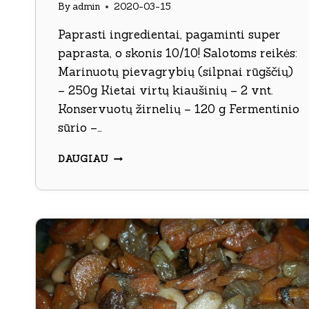
By
admin
2020-03-15
Paprasti ingredientai, pagaminti super
paprasta, o skonis 10/10! Salotoms reikės:
Marinuotų pievagrybių (silpnai rūgščių)
– 250g Kietai virtų kiaušinių – 2 vnt.
Konservuotų žirnelių – 120 g Fermentinio
sūrio –…
MARINUOTŲ
DAUGIAU
PIEVAGRYBIŲ
SALOTOS
SU
KIAUŠINIAIS
IR
SŪRIU