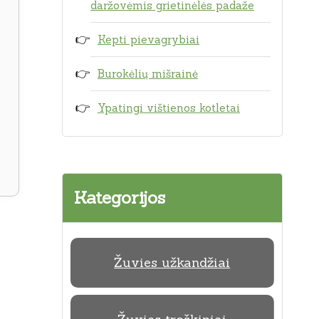
daržovėmis grietinėlės padaže
Kepti pievagrybiai
Burokėlių mišrainė
Ypatingi vištienos kotletai
Kategorijos
Žuvies užkandžiai