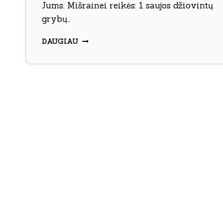
Jums. Mišrainei reikės: 1 saujos džiovintų
grybų…
NESUDĖTINGA
DAUGIAU
MIŠRAINĖ
SU
GRYBAIS