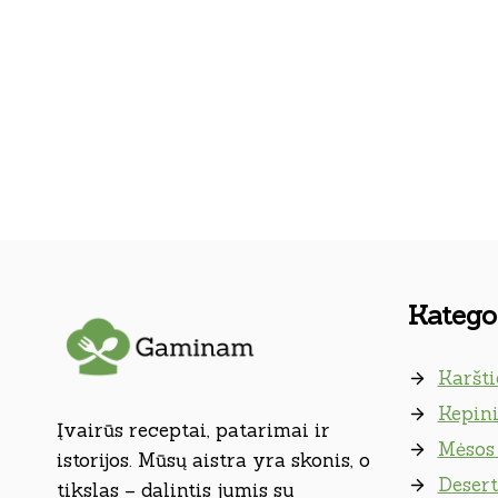
Kategor
Karšti
Kepini
Įvairūs receptai, patarimai ir
Mėsos 
istorijos. Mūsų aistra yra skonis, o
Desert
tikslas – dalintis jumis su