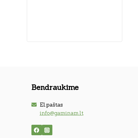
Bendraukime
El.paštas
info@gaminam.lt