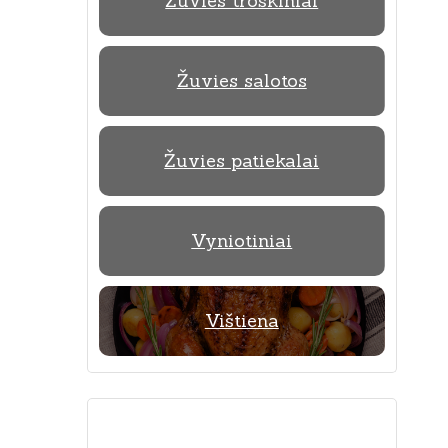
Žuvies troškiniai
Žuvies salotos
Žuvies patiekalai
Vyniotiniai
Vištiena