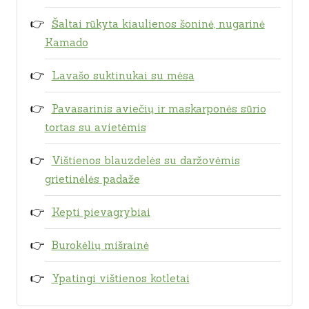
Šaltai rūkyta kiaulienos šoninė, nugarinė
Kamado
Lavašo suktinukai su mėsa
Pavasarinis aviečių ir maskarponės sūrio
tortas su avietėmis
Vištienos blauzdelės su daržovėmis
grietinėlės padaže
Kepti pievagrybiai
Burokėlių mišrainė
Ypatingi vištienos kotletai