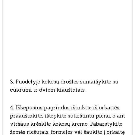
3. Puodelyje kokosų drožles sumaišykite su
cukrumi ir dviem kiaušiniais.
4. Iškepusius pagrindus išimkite iš orkaitės,
praaušinkite, ištepkite sutirštintu pienu, o ant
viršaus krėskite kokosų kremo. Pabarstykite
žemės riešutais, formeles vėl šaukite į orkaitę