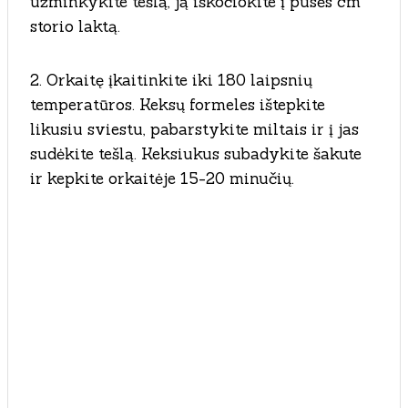
užminkykite tešlą, ją iškočiokite į pusės cm
storio laktą.
2. Orkaitę įkaitinkite iki 180 laipsnių
temperatūros. Keksų formeles ištepkite
likusiu sviestu, pabarstykite miltais ir į jas
sudėkite tešlą. Keksiukus subadykite šakute
ir kepkite orkaitėje 15-20 minučių.