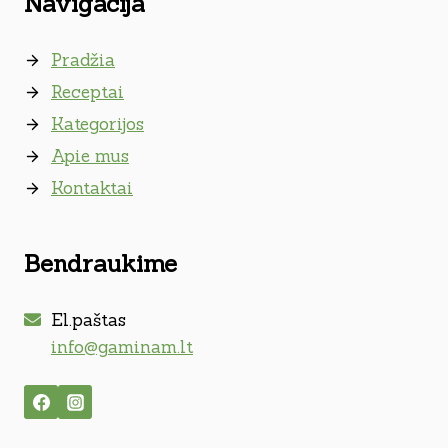
Navigacija
Pradžia
Receptai
Kategorijos
Apie mus
Kontaktai
Bendraukime
El.paštas
info@gaminam.lt