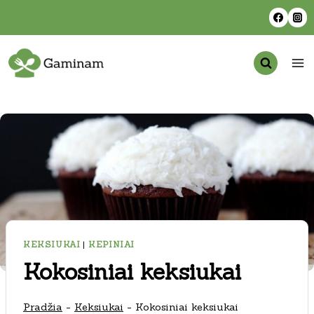
Skip
to
content
KEKSIUKAI
|
KEPINIAI
Kokosiniai keksiukai
Pradžia
-
Keksiukai
-
Kokosiniai keksiukai