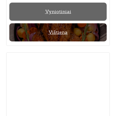
Vyniotiniai
Vištiena