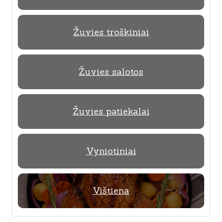
Žuvies troškiniai
Žuvies salotos
Žuvies patiekalai
Vyniotiniai
Vištiena