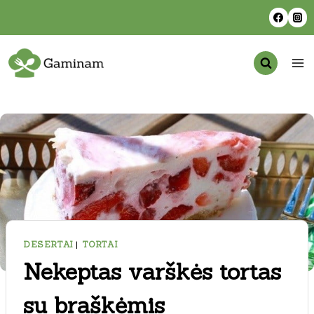
Skip
to
content
DESERTAI
|
TORTAI
Nekeptas varškės tortas
su braškėmis