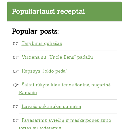
Populiariausi receptai
Popular posts:
Tarybinis guliašas
Vištiena su „Uncle Bens” padažu
Kepsnys „lokio pėda“
Šaltai rūkyta kiaulienos šoninė, nugarinė
Kamado
Lavašo suktinukai su mėsa
Pavasarinis aviečių ir maskarponės sūrio
tortas su avietėmis