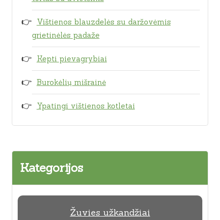
Vištienos blauzdelės su daržovėmis
grietinėlės padaže
Kepti pievagrybiai
Burokėlių mišrainė
Ypatingi vištienos kotletai
Kategorijos
Žuvies užkandžiai