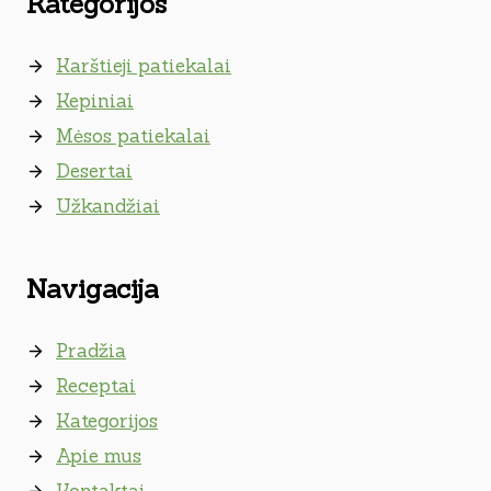
Kategorijos
Karštieji patiekalai
Kepiniai
Mėsos patiekalai
Desertai
Užkandžiai
Navigacija
Pradžia
Receptai
Kategorijos
Apie mus