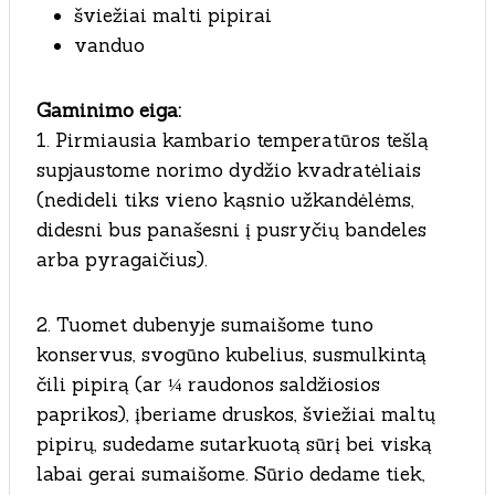
šviežiai malti pipirai
vanduo
Gaminimo eiga:
1. Pirmiausia kambario temperatūros tešlą
supjaustome norimo dydžio kvadratėliais
(nedideli tiks vieno kąsnio užkandėlėms,
didesni bus panašesni į pusryčių bandeles
arba pyragaičius).
2. Tuomet dubenyje sumaišome tuno
konservus, svogūno kubelius, susmulkintą
čili pipirą (ar ¼ raudonos saldžiosios
paprikos), įberiame druskos, šviežiai maltų
pipirų, sudedame sutarkuotą sūrį bei viską
labai gerai sumaišome. Sūrio dedame tiek,