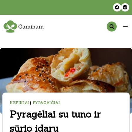
Skip
to
content
KEPINIAI
|
PYRAGAIČIAI
Pyragėliai su tuno ir
sūrio įdaru