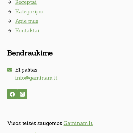
Receptai
Kategorijos
Apie mus
Kontaktai
Bendraukime
El.paštas
info@gaminam.lt
Visos teisės saugomos
Gaminam.lt