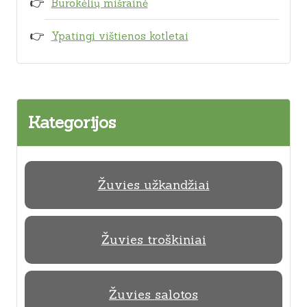
Burokėlių mišrainė
Ypatingi vištienos kotletai
Kategorijos
Žuvies užkandžiai
Žuvies troškiniai
Žuvies salotos