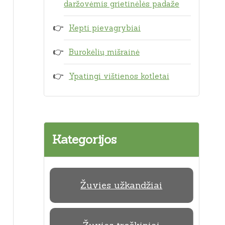
daržovėmis grietinėlės padaže
Kepti pievagrybiai
Burokėlių mišrainė
Ypatingi vištienos kotletai
Kategorijos
Žuvies užkandžiai