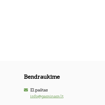
Bendraukime
El.paštas
info@gaminam.lt