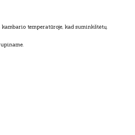
me kambario temperatūroje, kad suminkštėtų.
trupiname.