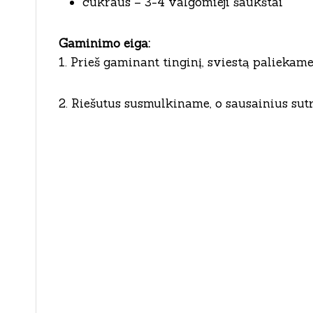
cukraus – 3-4 valgomieji šaukštai
Gaminimo eiga:
1. Prieš gaminant tinginį, sviestą palieka
2. Riešutus susmulkiname, o sausainius su