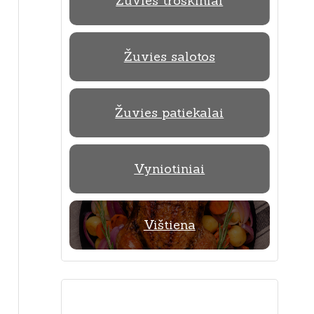
Žuvies troškiniai
Žuvies salotos
Žuvies patiekalai
Vyniotiniai
Vištiena