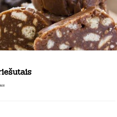
riešutais
ais