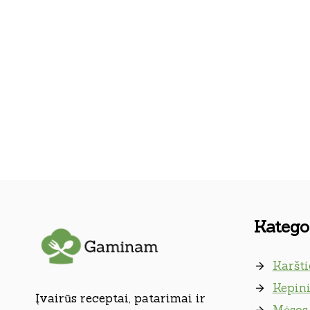
Kategor
Karšti
Kepini
Įvairūs receptai, patarimai ir