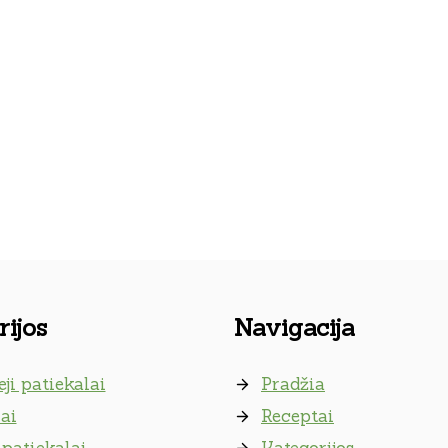
ijos
Navigacija
eji patiekalai
Pradžia
ai
Receptai