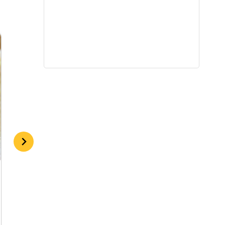
Trapūs arbatos sausainiai
By
admin
2018-01-14