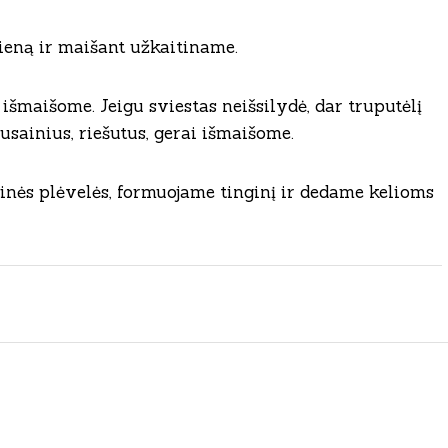
ieną ir maišant užkaitiname.
išmaišome. Jeigu sviestas neišsilydė, dar truputėlį
sainius, riešutus, gerai išmaišome.
inės plėvelės, formuojame tinginį ir dedame kelioms