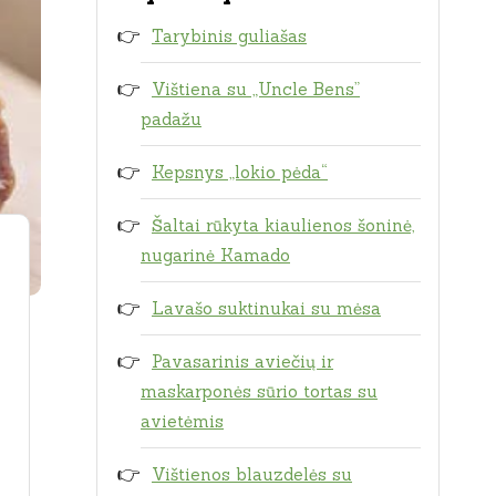
Tarybinis guliašas
Vištiena su „Uncle Bens”
padažu
Kepsnys „lokio pėda“
Šaltai rūkyta kiaulienos šoninė,
nugarinė Kamado
Lavašo suktinukai su mėsa
Pavasarinis aviečių ir
maskarponės sūrio tortas su
avietėmis
Vištienos blauzdelės su