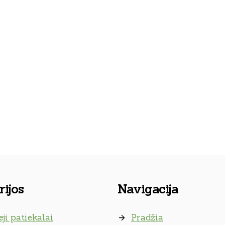
ijos
Navigacija
eji patiekalai
Pradžia