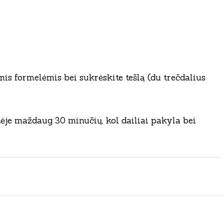
is formelėmis bei sukrėskite tešlą (du trečdalius
tėje maždaug 30 minučių, kol dailiai pakyla bei