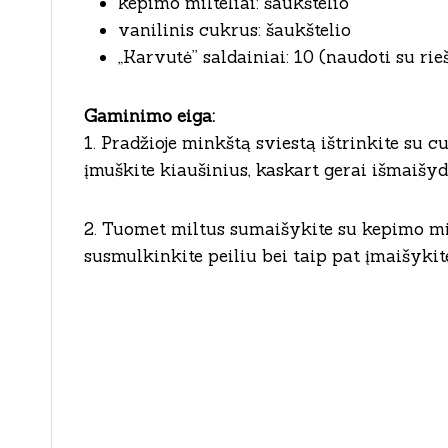
kepimo milteliai: šaukštelio
vanilinis cukrus: šaukštelio
„Karvutė” saldainiai: 10 (naudoti su rie
Gaminimo eiga:
1. Pradžioje minkštą sviestą ištrinkite su
įmuškite kiaušinius, kaskart gerai išmaišy
2. Tuomet miltus sumaišykite su kepimo milt
susmulkinkite peiliu bei taip pat įmaišykite 