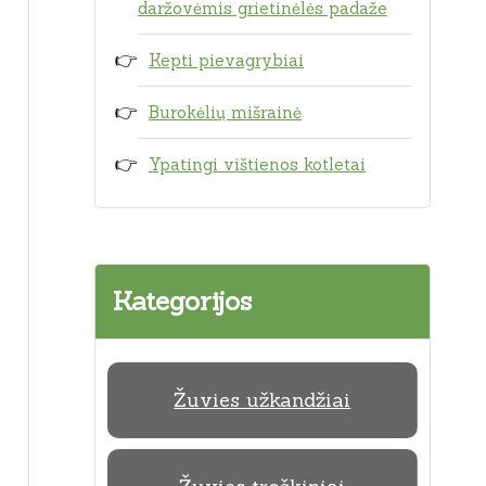
daržovėmis grietinėlės padaže
Kepti pievagrybiai
Burokėlių mišrainė
Ypatingi vištienos kotletai
Kategorijos
Žuvies užkandžiai