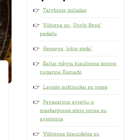
Tarybinis guliašas
Vištiena su „Uncle Bens”
padažu
Kepsnys „lokio pėda“
Šaltai rūkyta kiaulienos šoninė,
nugarinė Kamado
Lavašo suktinukai su mėsa
Pavasarinis aviečių ir
maskarponės sūrio tortas su
avietėmis
Vištienos blauzdelės su