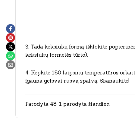
3. Tada keksiukų formą išklokite popierinėm
keksiukų formelės tūrio).
4. Kepkite 180 laipsnių temperatūros orkai
įgauna gelsvai rusvą spalvą. Skanaukite!
Parodyta 48, 1 parodyta šiandien