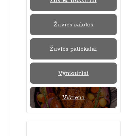
Žuvies troškiniai
Žuvies salotos
Žuvies patiekalai
Vyniotiniai
Vištiena