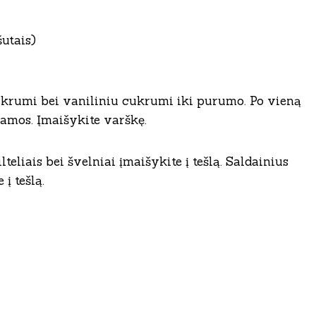
šutais)
 cukrumi bei vaniliniu cukrumi iki purumo. Po vieną
damos. Įmaišykite varškę.
eliais bei švelniai įmaišykite į tešlą. Saldainius
į tešlą.