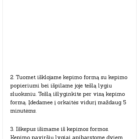
2. Tuomet išklojame kepimo formą su kepimo
popieriumi bei išpilame joje tešlą lygiu
sluoksniu. Tešlą išlyginkite per visą kepimo
formą. Įdedamee į orkaitės vidurį maždaug 5
minutėms.
3. Iškepus išimame iš kepimos formos.
Kepimo paviršių lygiai apibarstome dviem