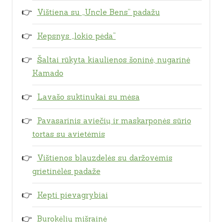
Vištiena su „Uncle Bens” padažu
Kepsnys „lokio pėda“
Šaltai rūkyta kiaulienos šoninė, nugarinė
Kamado
Lavašo suktinukai su mėsa
Pavasarinis aviečių ir maskarponės sūrio
tortas su avietėmis
Vištienos blauzdelės su daržovėmis
grietinėlės padaže
Kepti pievagrybiai
Burokėlių mišrainė