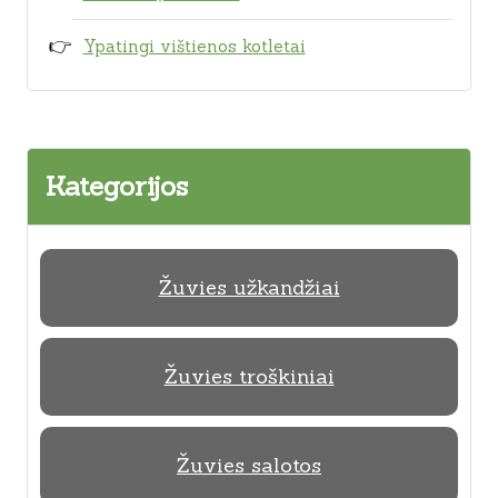
Ypatingi vištienos kotletai
Kategorijos
Žuvies užkandžiai
Žuvies troškiniai
Žuvies salotos