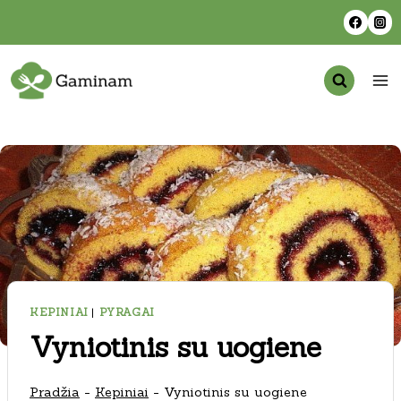
Skip
to
content
KEPINIAI
|
PYRAGAI
Vyniotinis su uogiene
Pradžia
-
Kepiniai
-
Vyniotinis su uogiene