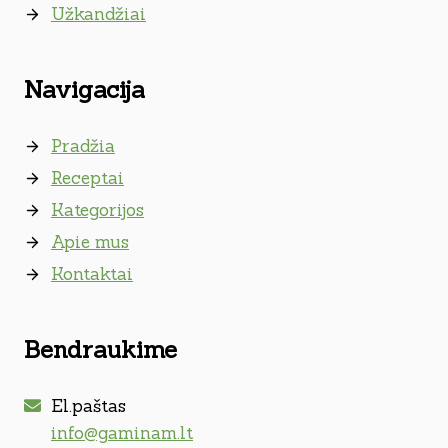
Užkandžiai
Navigacija
Pradžia
Receptai
Kategorijos
Apie mus
Kontaktai
Bendraukime
El.paštas
info@gaminam.lt