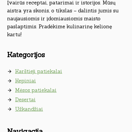
Įvairūs receptai, patarimai ir istorijos. Mūsų
aistra yra skonis, o tikslas – dalintis jumis su
naujausiomis ir įdomiausiomis maisto
paslaptimis. Pradėkime kulinarinę kelionę
kartu!
Kategorijos
Karštieji patiekalai
Kepiniai
Mėsos patiekalai
Desertai
Užkandžiai
Navigacija