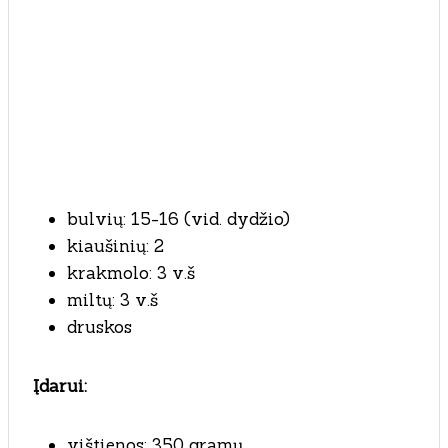
bulvių: 15-16 (vid. dydžio)
kiaušinių: 2
krakmolo: 3 v.š
miltų: 3 v.š
druskos
Įdarui:
vištienos: 350 gramų