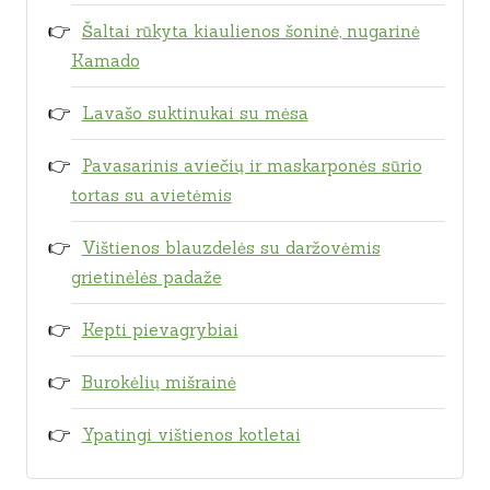
Šaltai rūkyta kiaulienos šoninė, nugarinė
Kamado
Lavašo suktinukai su mėsa
Pavasarinis aviečių ir maskarponės sūrio
tortas su avietėmis
Vištienos blauzdelės su daržovėmis
grietinėlės padaže
Kepti pievagrybiai
Burokėlių mišrainė
Ypatingi vištienos kotletai