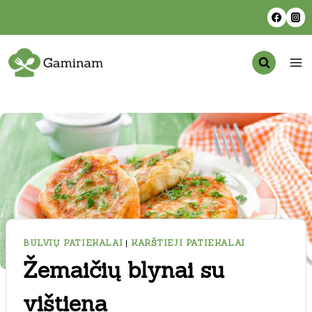
Skip
to
content
BULVIŲ PATIEKALAI
|
KARŠTIEJI PATIEKALAI
Žemaičių blynai su
vištiena