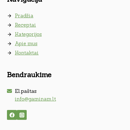
Pradžia
Receptai
Kategorijos
Apie mus
Kontaktai
Bendraukime
El.paštas
info@gaminam.lt