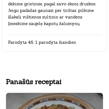
dėkime grietinės, pagal savo skonį druskos.
Jeigu padažas gaunasi per tirštas, pilkime
šlakelį vištienos sultinio ar vandens.
Įmeskime saujelę kapotų žalumynų.
Parodyta 46, 1 parodyta šiandien
Panašūs receptai