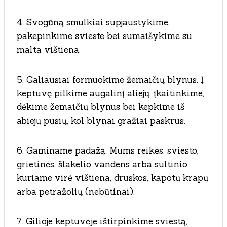
4. Svogūną smulkiai supjaustykime,
pakepinkime svieste bei sumaišykime su
malta vištiena.
5. Galiausiai formuokime žemaičių blynus. Į
keptuvę pilkime augalinį aliejų, įkaitinkime,
dėkime žemaičių blynus bei kepkime iš
abiejų pusių, kol blynai gražiai paskrus.
6. Gaminame padažą. Mums reikės: sviesto,
grietinės, šlakelio vandens arba sultinio
kuriame virė vištiena, druskos, kapotų krapų
arba petražolių (nebūtinai).
7. Gilioje keptuvėje ištirpinkime sviestą,