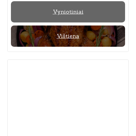
Vyniotiniai
Vištiena