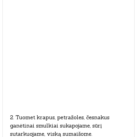
2. Tuomet krapus, petražoles, česnakus
ganėtinai smulkiai sukapojame, sūrį
sutarkuojame, viską sumaišome.