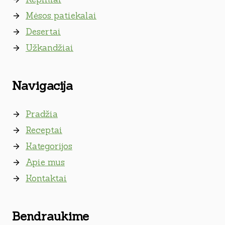
Mėsos patiekalai
Desertai
Užkandžiai
Navigacija
Pradžia
Receptai
Kategorijos
Apie mus
Kontaktai
Bendraukime