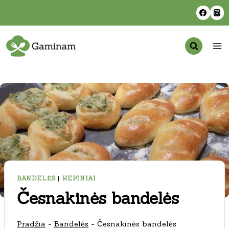
Skip
to
content
BANDELĖS
|
KEPINIAI
Česnakinės bandelės
Pradžia
-
Bandelės
-
Česnakinės bandelės