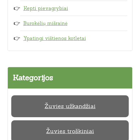
Kepti pievagrybiai
Burokėlių mišrainė
Ypatingi vištienos kotletai
Kategorijos
Žuvies užkandžiai
Žuvies troškiniai