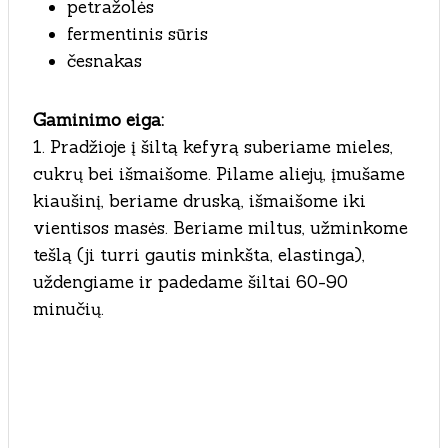
petražolės
fermentinis sūris
česnakas
Gaminimo eiga:
1. Pradžioje į šiltą kefyrą suberiame mieles,
cukrų bei išmaišome. Pilame aliejų, įmušame
kiaušinį, beriame druską, išmaišome iki
vientisos masės. Beriame miltus, užminkome
tešlą (ji turri gautis minkšta, elastinga),
uždengiame ir padedame šiltai 60-90
minučių.