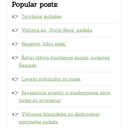
Popular posts:
Tarybinis guliašas
Vištiena su „Uncle Bens” padažu
Kepsnys „lokio pėda“
Šaltai rūkyta kiaulienos šoninė, nugarinė
Kamado
Lavašo suktinukai su mėsa
Pavasarinis aviečių ir maskarponės sūrio
tortas su avietėmis
Vištienos blauzdelės su daržovėmis
grietinėlės padaže