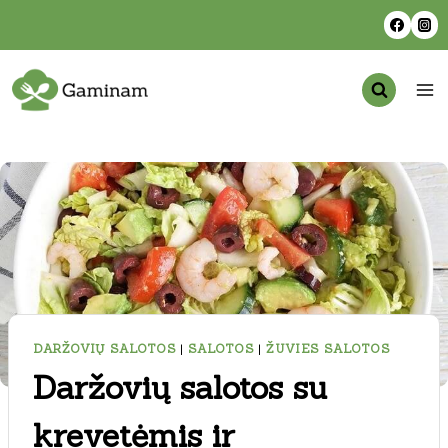
Skip
to
content
DARŽOVIŲ SALOTOS
|
SALOTOS
|
ŽUVIES SALOTOS
Daržovių salotos su
krevetėmis ir