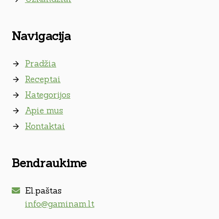
Navigacija
Pradžia
Receptai
Kategorijos
Apie mus
Kontaktai
Bendraukime
El.paštas
info@gaminam.lt