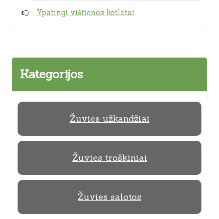
Ypatingi vištienos kotletai
Kategorijos
Žuvies užkandžiai
Žuvies troškiniai
Žuvies salotos