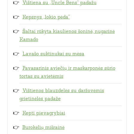
Vištiena su „Uncle Bens” padažu
Kepsnys „lokio pėda“
Šaltai rūkyta kiaulienos šoninė, nugarinė
Kamado
Lavašo suktinukai su mėsa
Pavasarinis aviečių ir maskarponės sūrio
tortas su avietėmis
Vištienos blauzdelės su daržovėmis
grietinėlės padaže
Kepti pievagrybiai
Burokėlių mišrainė