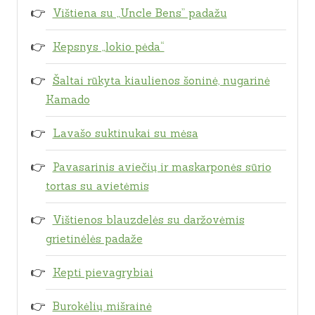
Vištiena su „Uncle Bens” padažu
Kepsnys „lokio pėda“
Šaltai rūkyta kiaulienos šoninė, nugarinė
Kamado
Lavašo suktinukai su mėsa
Pavasarinis aviečių ir maskarponės sūrio
tortas su avietėmis
Vištienos blauzdelės su daržovėmis
grietinėlės padaže
Kepti pievagrybiai
Burokėlių mišrainė