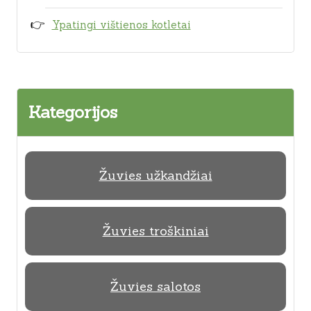
Ypatingi vištienos kotletai
Kategorijos
Žuvies užkandžiai
Žuvies troškiniai
Žuvies salotos