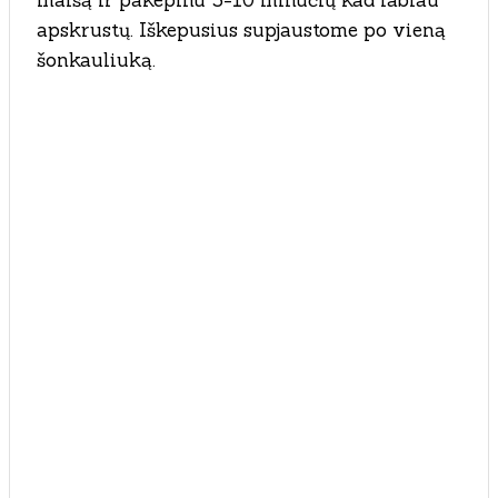
maišą ir pakepinu 5-10 minučių kad labiau
apskrustų. Iškepusius supjaustome po vieną
šonkauliuką.