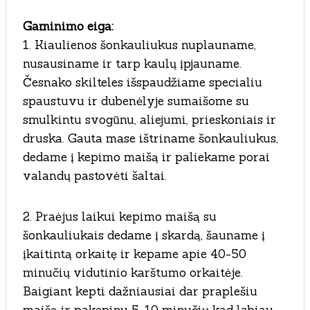
Gaminimo eiga:
1. Kiaulienos šonkauliukus nuplauname,
nusausiname ir tarp kaulų įpjauname.
Česnako skilteles išspaudžiame specialiu
spaustuvu ir dubenėlyje sumaišome su
smulkintu svogūnu, aliejumi, prieskoniais ir
druska. Gauta mase ištriname šonkauliukus,
dedame į kepimo maišą ir paliekame porai
valandų pastovėti šaltai.
2. Praėjus laikui kepimo maišą su
šonkauliukais dedame į skardą, šauname į
įkaitintą orkaitę ir kepame apie 40-50
minučių vidutinio karštumo orkaitėje.
Baigiant kepti dažniausiai dar praplešiu