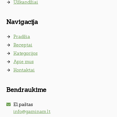
Užkandžiai
Navigacija
Pradžia
Receptai
Kategorijos
Apie mus
Kontaktai
Bendraukime
El.paštas
info@gaminam.lt