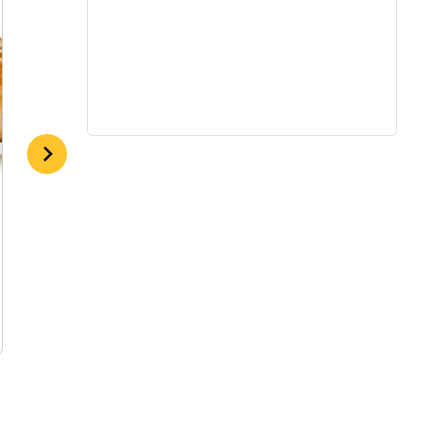
Šokoladiniai blyneliai
By
admin
2017-12-17