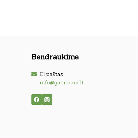
Bendraukime
El.paštas
info@gaminam.lt