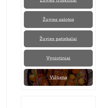
Žuvies troškiniai
Žuvies salotos
Žuvies patiekalai
Vyniotiniai
Vištiena