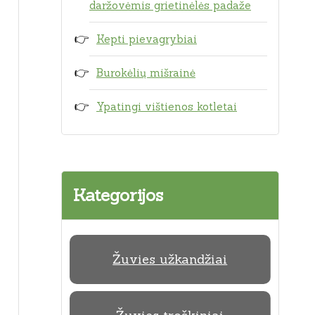
daržovėmis grietinėlės padaže
Kepti pievagrybiai
Burokėlių mišrainė
Ypatingi vištienos kotletai
Kategorijos
Žuvies užkandžiai