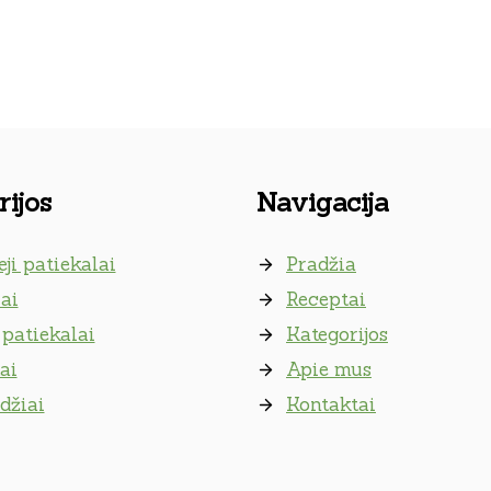
ijos
Navigacija
eji patiekalai
Pradžia
ai
Receptai
patiekalai
Kategorijos
ai
Apie mus
džiai
Kontaktai