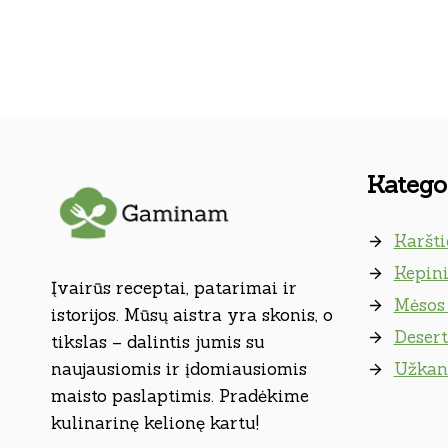
Kategor
Karšti
Kepini
Įvairūs receptai, patarimai ir
Mėsos 
istorijos. Mūsų aistra yra skonis, o
Desert
tikslas – dalintis jumis su
naujausiomis ir įdomiausiomis
Užkan
maisto paslaptimis. Pradėkime
kulinarinę kelionę kartu!