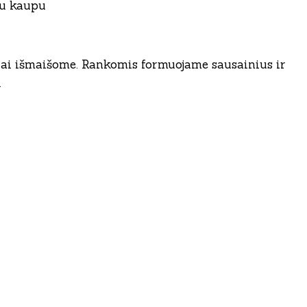
 su kaupu
erai išmaišome. Rankomis formuojame sausainius ir
.