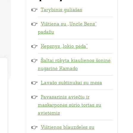
Tarybinis guliašas
Vištiena su „Uncle Bens”
padažu
Kepsnys „lokio pėda“
Šaltai rūkyta kiaulienos šoninė,
nugarinė Kamado
Lavašo suktinukai su mėsa
Pavasarinis aviečių ir
maskarponės sūrio tortas su
avietėmis
Vištienos blauzdelės su