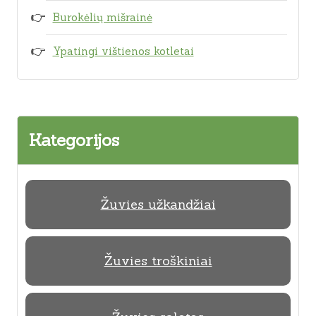
Burokėlių mišrainė
Ypatingi vištienos kotletai
Kategorijos
Žuvies užkandžiai
Žuvies troškiniai