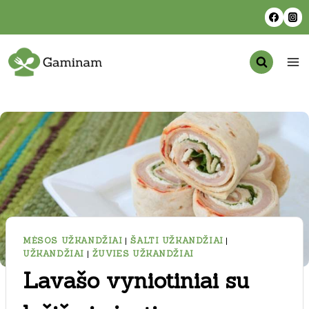
Skip
to
content
MĖSOS UŽKANDŽIAI
|
ŠALTI UŽKANDŽIAI
|
UŽKANDŽIAI
|
ŽUVIES UŽKANDŽIAI
Lavašo vyniotiniai su