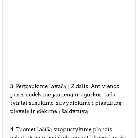
3. Perpjaukime lavašą į 2 dalis. Ant vienos
pusės sudėkime jautieną ir agurkus, tada
tvirtai susukime, suvyniokime į plastikinę
plėvelę ir įdėkime į šaldytuvą.
4. Tuomet lašišą supjaustykime plonais
gabaliukais ir sudėliokime ant likusio lavašo,