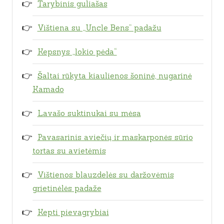
Tarybinis guliašas
Vištiena su „Uncle Bens” padažu
Kepsnys „lokio pėda“
Šaltai rūkyta kiaulienos šoninė, nugarinė
Kamado
Lavašo suktinukai su mėsa
Pavasarinis aviečių ir maskarponės sūrio
tortas su avietėmis
Vištienos blauzdelės su daržovėmis
grietinėlės padaže
Kepti pievagrybiai