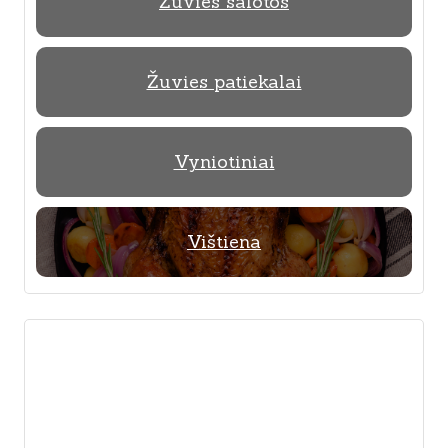
Žuvies salotos
Žuvies patiekalai
Vyniotiniai
Vištiena