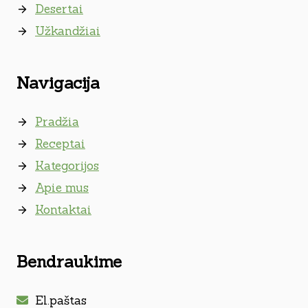
Desertai
Užkandžiai
Navigacija
Pradžia
Receptai
Kategorijos
Apie mus
Kontaktai
Bendraukime
El.paštas