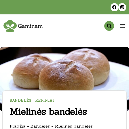
Skip
to
content
BANDELĖS
|
KEPINIAI
Mielinės bandelės
Pradžia
-
Bandelės
-
Mielinės bandelės