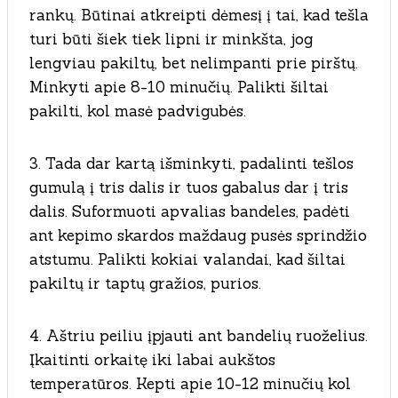
rankų. Būtinai atkreipti dėmesį į tai, kad tešla
turi būti šiek tiek lipni ir minkšta, jog
lengviau pakiltų, bet nelimpanti prie pirštų.
Minkyti apie 8-10 minučių. Palikti šiltai
pakilti, kol masė padvigubės.
3. Tada dar kartą išminkyti, padalinti tešlos
gumulą į tris dalis ir tuos gabalus dar į tris
dalis. Suformuoti apvalias bandeles, padėti
ant kepimo skardos maždaug pusės sprindžio
atstumu. Palikti kokiai valandai, kad šiltai
pakiltų ir taptų gražios, purios.
4. Aštriu peiliu įpjauti ant bandelių ruoželius.
Įkaitinti orkaitę iki labai aukštos
temperatūros. Kepti apie 10-12 minučių kol