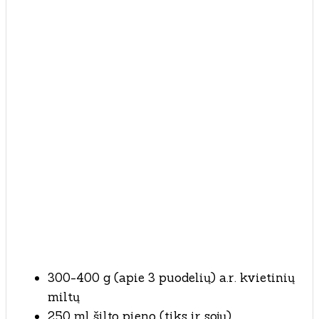
300-400 g (apie 3 puodelių) a.r. kvietinių
miltų
250 ml šilto pieno (tiks ir sojų)