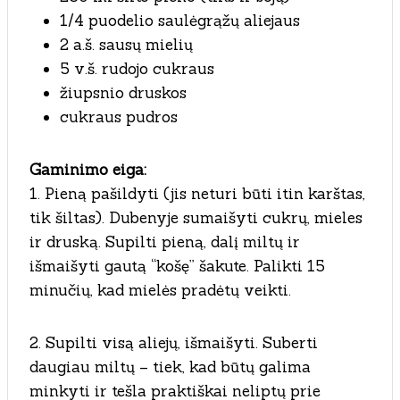
1/4 puodelio saulėgrąžų aliejaus
2 a.š. sausų mielių
5 v.š. rudojo cukraus
žiupsnio druskos
cukraus pudros
Gaminimo eiga:
1. Pieną pašildyti (jis neturi būti itin karštas,
tik šiltas). Dubenyje sumaišyti cukrų, mieles
ir druską. Supilti pieną, dalį miltų ir
išmaišyti gautą “košę” šakute. Palikti 15
minučių, kad mielės pradėtų veikti.
2. Supilti visą aliejų, išmaišyti. Suberti
daugiau miltų – tiek, kad būtų galima
minkyti ir tešla praktiškai neliptų prie