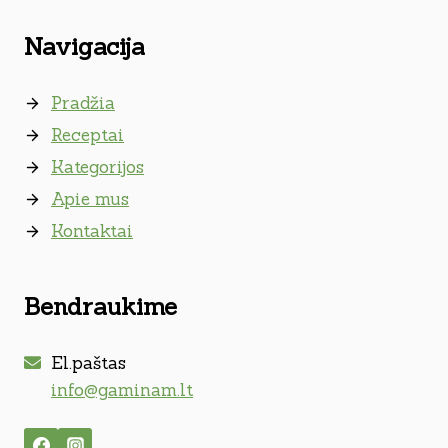
Navigacija
Pradžia
Receptai
Kategorijos
Apie mus
Kontaktai
Bendraukime
El.paštas
info@gaminam.lt