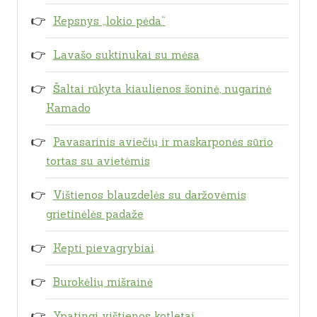
Kepsnys „lokio pėda“
Lavašo suktinukai su mėsa
Šaltai rūkyta kiaulienos šoninė, nugarinė
Kamado
Pavasarinis aviečių ir maskarponės sūrio
tortas su avietėmis
Vištienos blauzdelės su daržovėmis
grietinėlės padaže
Kepti pievagrybiai
Burokėlių mišrainė
Ypatingi vištienos kotletai