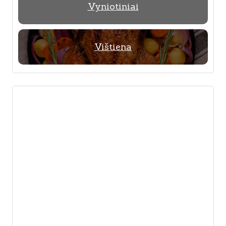
Vyniotiniai
Vištiena