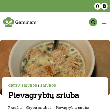
Skip
to
content
GRYBŲ SRIUBOS
|
SRIUBOS
Pievagrybių sriuba
Pradžia
-
Grybų sriubos
-
Pievagrybių sriuba