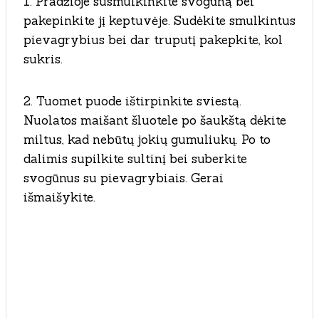
1. Pradžioje susmulkinkite svogūną bei
pakepinkite jį keptuvėje. Sudėkite smulkintus
pievagrybius bei dar truputį pakepkite, kol
sukris.
2. Tuomet puode ištirpinkite sviestą.
Nuolatos maišant šluotele po šaukštą dėkite
miltus, kad nebūtų jokių gumuliukų. Po to
dalimis supilkite sultinį bei suberkite
svogūnus su pievagrybiais. Gerai
išmaišykite.