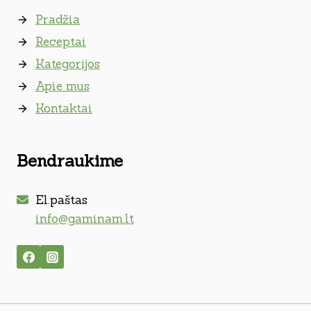
Pradžia
Receptai
Kategorijos
Apie mus
Kontaktai
Bendraukime
El.paštas
info@gaminam.lt