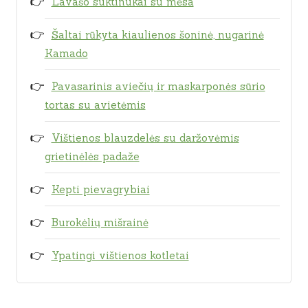
Lavašo suktinukai su mėsa
Šaltai rūkyta kiaulienos šoninė, nugarinė
Kamado
Pavasarinis aviečių ir maskarponės sūrio
tortas su avietėmis
Vištienos blauzdelės su daržovėmis
grietinėlės padaže
Kepti pievagrybiai
Burokėlių mišrainė
Ypatingi vištienos kotletai