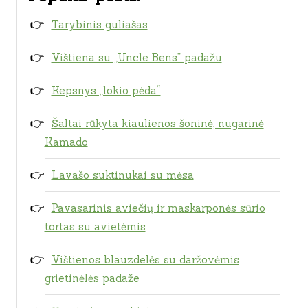
Tarybinis guliašas
Vištiena su „Uncle Bens” padažu
Kepsnys „lokio pėda“
Šaltai rūkyta kiaulienos šoninė, nugarinė
Kamado
Lavašo suktinukai su mėsa
Pavasarinis aviečių ir maskarponės sūrio
tortas su avietėmis
Vištienos blauzdelės su daržovėmis
grietinėlės padaže