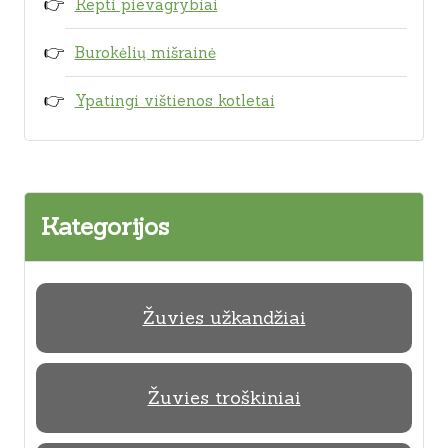
Kepti pievagrybiai
Burokėlių mišrainė
Ypatingi vištienos kotletai
Kategorijos
Žuvies užkandžiai
Žuvies troškiniai