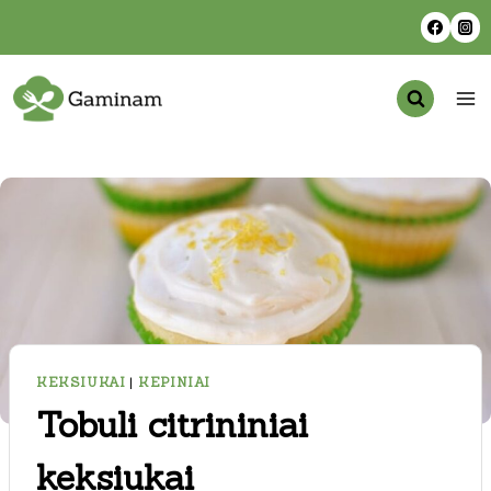
Skip
to
content
KEKSIUKAI
|
KEPINIAI
Tobuli citrininiai
keksiukai