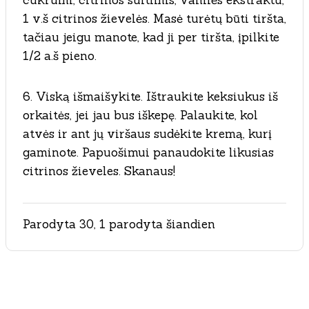
cukrumi, citrinos sultimis, vanilės ekstraktu,
1 v.š citrinos žievelės. Masė turėtų būti tiršta,
tačiau jeigu manote, kad ji per tiršta, įpilkite
1/2 a.š pieno.
6. Viską išmaišykite. Ištraukite keksiukus iš
orkaitės, jei jau bus iškepę. Palaukite, kol
atvės ir ant jų viršaus sudėkite kremą, kurį
gaminote. Papuošimui panaudokite likusias
citrinos žieveles. Skanaus!
Parodyta 30, 1 parodyta šiandien