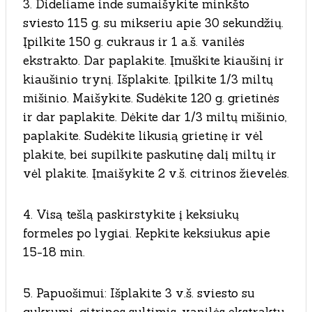
3. Dideliame inde sumaišykite minkšto
sviesto 115 g. su mikseriu apie 30 sekundžių.
Įpilkite 150 g. cukraus ir 1 a.š. vanilės
ekstrakto. Dar paplakite. Įmuškite kiaušinį ir
kiaušinio trynį. Išplakite. Įpilkite 1/3 miltų
mišinio. Maišykite. Sudėkite 120 g. grietinės
ir dar paplakite. Dėkite dar 1/3 miltų mišinio,
paplakite. Sudėkite likusią grietinę ir vėl
plakite, bei supilkite paskutinę dalį miltų ir
vėl plakite. Įmaišykite 2 v.š. citrinos žievelės.
4. Visą tešlą paskirstykite į keksiukų
formeles po lygiai. Kepkite keksiukus apie
15-18 min.
5. Papuošimui: Išplakite 3 v.š. sviesto su