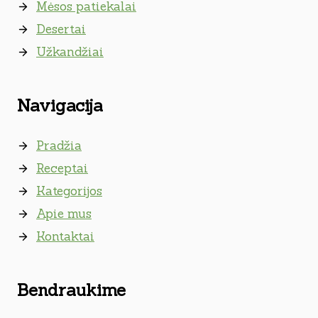
Mėsos patiekalai
Desertai
Užkandžiai
Navigacija
Pradžia
Receptai
Kategorijos
Apie mus
Kontaktai
Bendraukime