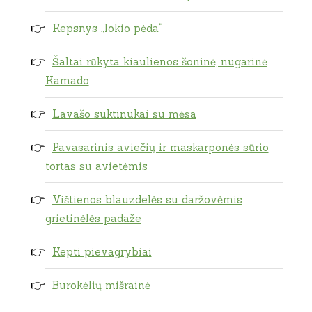
Kepsnys „lokio pėda“
Šaltai rūkyta kiaulienos šoninė, nugarinė
Kamado
Lavašo suktinukai su mėsa
Pavasarinis aviečių ir maskarponės sūrio
tortas su avietėmis
Vištienos blauzdelės su daržovėmis
grietinėlės padaže
Kepti pievagrybiai
Burokėlių mišrainė