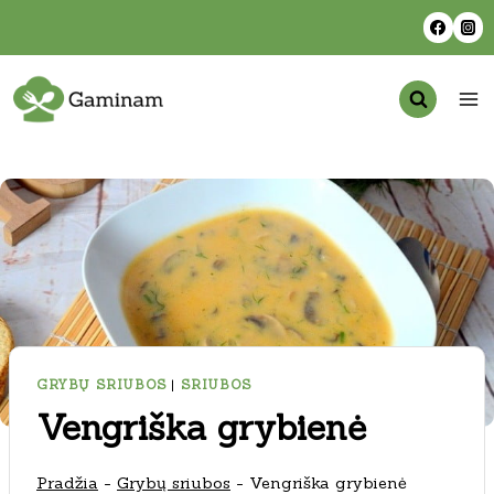
Skip
to
content
GRYBŲ SRIUBOS
|
SRIUBOS
Vengriška grybienė
Pradžia
-
Grybų sriubos
-
Vengriška grybienė