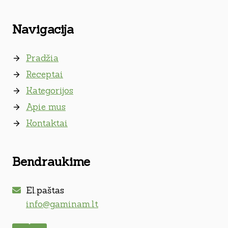
Navigacija
Pradžia
Receptai
Kategorijos
Apie mus
Kontaktai
Bendraukime
El.paštas
info@gaminam.lt