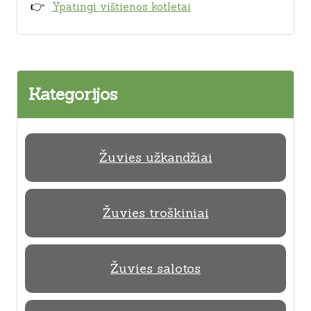
Ypatingi vištienos kotletai
Kategorijos
Žuvies užkandžiai
Žuvies troškiniai
Žuvies salotos