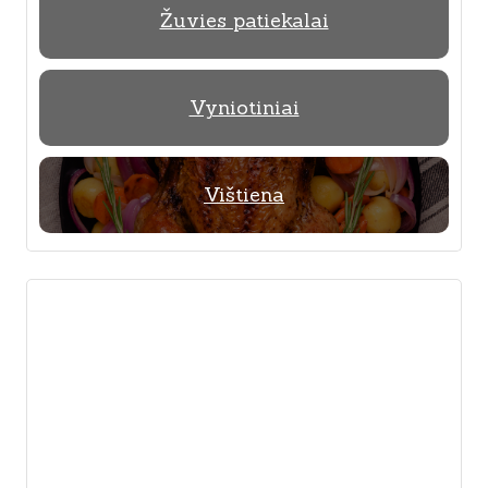
Žuvies patiekalai
Vyniotiniai
Vištiena