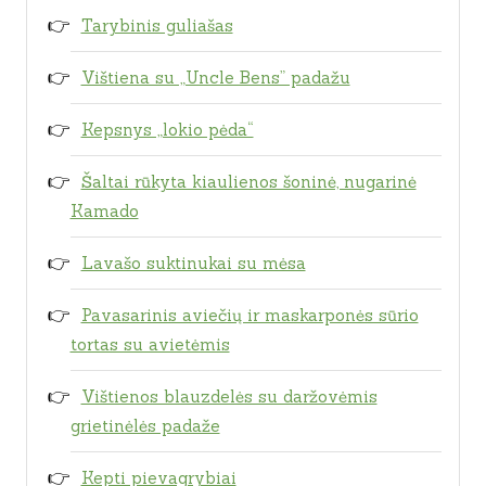
Tarybinis guliašas
Vištiena su „Uncle Bens” padažu
Kepsnys „lokio pėda“
Šaltai rūkyta kiaulienos šoninė, nugarinė
Kamado
Lavašo suktinukai su mėsa
Pavasarinis aviečių ir maskarponės sūrio
tortas su avietėmis
Vištienos blauzdelės su daržovėmis
grietinėlės padaže
Kepti pievagrybiai