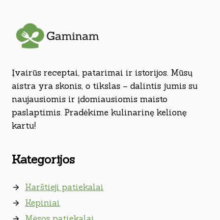
Įvairūs receptai, patarimai ir istorijos. Mūsų
aistra yra skonis, o tikslas – dalintis jumis su
naujausiomis ir įdomiausiomis maisto
paslaptimis. Pradėkime kulinarinę kelionę
kartu!
Kategorijos
Karštieji patiekalai
Kepiniai
Mėsos patiekalai