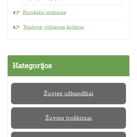
Burokėlių mišrainė
Ypatingi vištienos kotletai
Kategorijos
Žuvies užkandžiai
Žuvies troškiniai