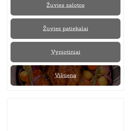
Žuvies salotos
Žuvies patiekalai
Vyniotiniai
Vištiena