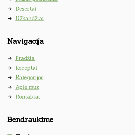
Desertai
Užkandžiai
Navigacija
Pradžia
Receptai
Kategorijos
Apie mus
Kontaktai
Bendraukime