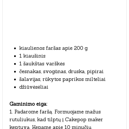
kiaulienos faršas apie 200 g
1 kiaušinis
1 šaukštas varškės
česnakas, svogūnas, druska, pipirai
šalavijas, rūkytos paprikos milteliai
džiūvėsėliai
Gaminimo eiga:
1. Padarome faršą. Formuojame mažus
rutuliukus, kad tilptų į Cakepop maker
keptuvą. Kepame apie 10 minučių.