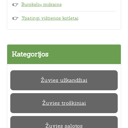
Burokėlių mišrainė
Ypatingi vištienos kotletai
Kategorijos
Žuvies užkandžiai
Žuvies troškiniai
Žuvies salotos