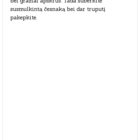
bei gražiai apskrus. Tada suberkite
susmulkintą česnaką bei dar truputį
pakepkite.