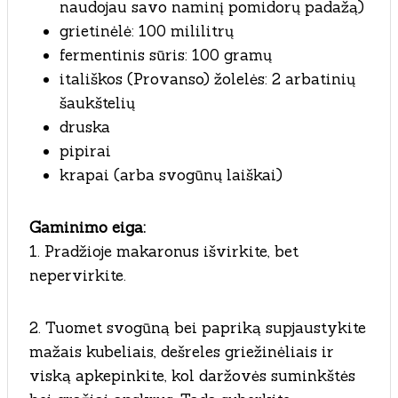
naudojau savo naminį pomidorų padažą)
grietinėlė: 100 mililitrų
fermentinis sūris: 100 gramų
itališkos (Provanso) žolelės: 2 arbatinių
šaukštelių
druska
pipirai
krapai (arba svogūnų laiškai)
Gaminimo eiga:
1. Pradžioje makaronus išvirkite, bet
nepervirkite.
2. Tuomet svogūną bei papriką supjaustykite
mažais kubeliais, dešreles griežinėliais ir
viską apkepinkite, kol daržovės suminkštės