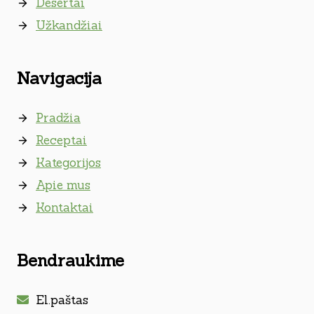
Desertai
Užkandžiai
Navigacija
Pradžia
Receptai
Kategorijos
Apie mus
Kontaktai
Bendraukime
El.paštas