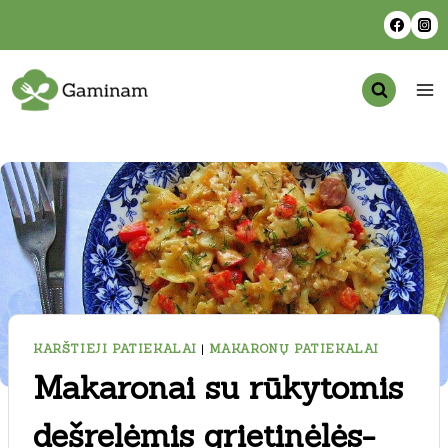
Skip
to
content
KARŠTIEJI PATIEKALAI
|
MAKARONŲ PATIEKALAI
Makaronai su rūkytomis
dešrelėmis grietinėlės-