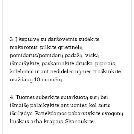
3. Į keptuvę su daržovėmis sudėkite
makaronus, pilkite grietinėlę,
pomidorus/pomidorų padažą, viską
išmaišykite, paskaninkite druska, pipirais,
žolelėmis ir ant nedidelės ugnies troškinkite
maždaug 10 minučių.
4. Tuomet suberkite sutarkuotą sūrį bei
išmaišę palaikykite ant ugnies, kol sūris
išsilydys. Patiekdamos pabarstykite svogūnų
laiškais arba krapais. Skanaukite!