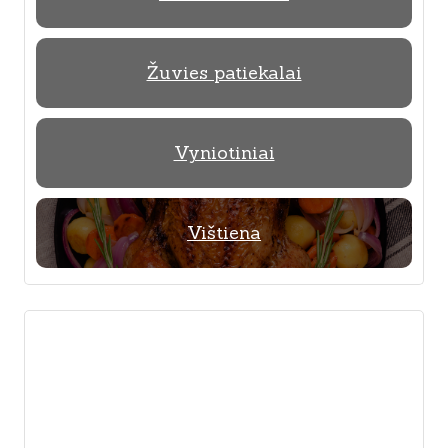
Žuvies patiekalai
Vyniotiniai
Vištiena